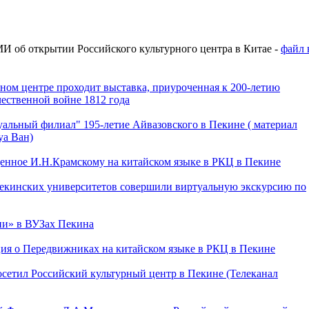
И об открытии Российского культурного центра в Китае -
файл 
ном центре проходит выставка, приуроченная к 200-летию
ественной войне 1812 года
уальный филиал" 195-летие Айвазовского в Пекине ( материал
уа Ван)
енное И.Н.Крамскому на китайском языке в РКЦ в Пекине
пекинских университетов совершили виртуальную экскурсию по
ии» в ВУЗах Пекина
ия о Передвижниках на китайском языке в РКЦ в Пекине
сетил Российский культурный центр в Пекине (Телеканал