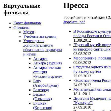
Пресса
Виртуальные
филиалы
Российские и китайские СМ
формате .pdf
Карта филиалов
Филиалы
В Российском культур
Музеи
победы России в Отеч
Учебные заведения
11.09.2012
Учреждения
"Русский музей: вирт
дополнительного
китайского сайта Сих
образования, культуры
03.08.2012
и науки
Мероприятие, посвящ
Ангарск
09.06.2012
Анкара (Турция)
Студенты одного из 
Антарктическая
Русскому музею
станция
25.05.2012
«Беллинсгаузен»
«Золотые имена Росс
Баку
24.05.2012
(Азербайджан)
Мультимедийная лекц
Белгород
18.11.2011
Берлин
Дмитрий Медведев по
(Германия)
"Культура")
Бишкек
27.09.2010
(Киргизия)