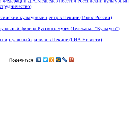
й Федерации Д.А.Медведев посетил Российский культурный
отрудничество)
сийский культурный центр в Пекине (Голос России)
уальный филиал Русского музея (Телеканал "Культура")
л виртуальный филиал в Пекине (РИА Новости)
Поделиться