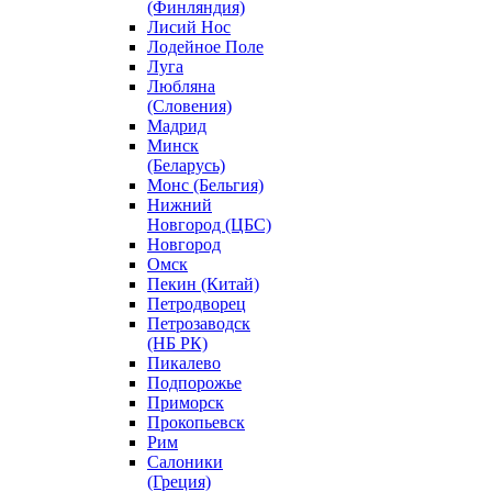
(Финляндия)
Лисий Нос
Лодейное Поле
Луга
Любляна
(Словения)
Мадрид
Минск
(Беларусь)
Монс (Бельгия)
Нижний
Новгород (ЦБС)
Новгород
Омск
Пекин (Китай)
Петродворец
Петрозаводск
(НБ РК)
Пикалево
Подпорожье
Приморск
Прокопьевск
Рим
Салоники
(Греция)