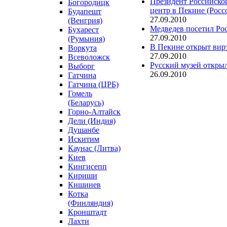
Президент Российско
Богородицк
центр в Пекине (Росс
Будапешт
27.09.2010
(Венгрия)
Медведев посетил Рос
Бухарест
27.09.2010
(Румыния)
В Пекине открыт вирт
Воркута
27.09.2010
Всеволожск
Русский музей откры
Выборг
26.09.2010
Гатчина
Гатчина (ЦРБ)
Гомель
(Беларусь)
Горно-Алтайск
Дели (Индия)
Душанбе
Искитим
Каунас (Литва)
Киев
Кингисепп
Кириши
Кишинев
Котка
(Финляндия)
Кронштадт
Лахти