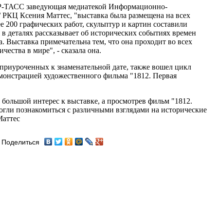
АР-ТАСС заведующая медиатекой Информационно-
 РКЦ Ксения Маттес, "выставка была размещена на всех
200 графических работ, скульптур и картин составили
 в деталях рассказывает об исторических событиях времен
. Выставка примечательна тем, что она проходит во всех
чества в мире", - сказала она.
приуроченных к знаменательной дате, также вошел цикл
емонстрацией художественного фильма "1812. Первая
большой интерес к выставке, а просмотрев фильм "1812.
огли познакомиться с различными взглядами на исторические
Маттес
Поделиться