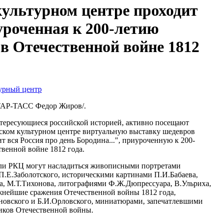
культурном центре проходит
уроченная к 200-летию
в Отечественной войне 1812
урный центр
ИТАР-ТАСС Федор Жиров/.
тересующиеся российской историей, активно посещают
ском культурном центре виртуальную выставку шедевров
т вся Россия про день Бородина...", приуроченную к 200-
венной войне 1812 года.
ели РКЦ могут насладиться живописными портретами
П.Е.Заболотского, историческими картинами П.И.Бабаева,
, М.Т.Тихонова, литографиями Ф.Ж.Дюпрессуара, В.Ульриха,
нейшие сражения Отечественной войны 1812 года,
овского и Б.И.Орловского, миниатюрами, запечатлевшими
ников Отечественной войны.