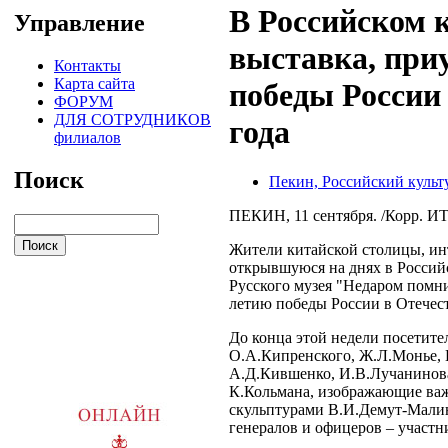
В Российском 
Управление
выставка, при
Контакты
Карта сайта
победы России 
ФОРУМ
ДЛЯ СОТРУДНИКОВ
года
филиалов
Поиск
Пекин, Российский культ
ПЕКИН, 11 сентября. /Корр. 
Жители китайской столицы, ин
открывшуюся на днях в Россий
Русского музея "Недаром помни
летию победы России в Отечест
До конца этой недели посетит
О.А.Кипренского, Ж.Л.Монье, 
А.Д.Кившенко, И.В.Лучанинова
К.Кольмана, изображающие важ
скульптурами В.И.Демут-Малин
генералов и офицеров – участ