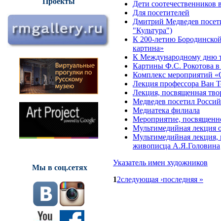
Проекты
Дети соотечественников 
Для посетителей
Дмитрий Медведев посети
"Культура")
К 200-летию Бородинской
картина»
К Международному дню т
Картины Ф.С. Рокотова в
Комплекс мероприятий «О
Лекция профессора Ван 
Лекция, посвященная тво
Медведев посетил Россий
Медиатека филиала
Мероприятие, посвященно
Мультимедийная лекция о
Мультимедийная лекция, 
живописца А.Я.Головина
Указатель имен художников
Мы в соц.сетях
1
2
следующая ›
последняя »