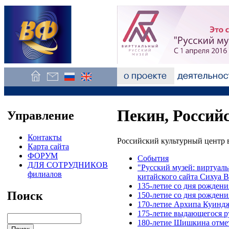
Пекин, Россий
Управление
Контакты
Российский культурный центр 
Карта сайта
ФОРУМ
События
ДЛЯ СОТРУДНИКОВ
"Русский музей: виртуал
филиалов
китайского сайта Сихуа В
135-летие со дня рожден
Поиск
150-летие со дня рожден
170-летие Архипа Куинд
175-летие выдающегося р
180-летие Шишкина отме