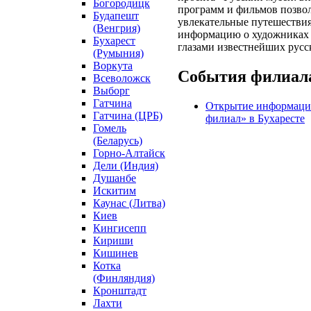
Богородицк
программ и фильмов позвол
Будапешт
увлекательные путешестви
(Венгрия)
информацию о художниках и
Бухарест
глазами известнейших русс
(Румыния)
Воркута
События филиал
Всеволожск
Выборг
Гатчина
Открытие информацио
Гатчина (ЦРБ)
филиал» в Бухаресте
Гомель
(Беларусь)
Горно-Алтайск
Дели (Индия)
Душанбе
Искитим
Каунас (Литва)
Киев
Кингисепп
Кириши
Кишинев
Котка
(Финляндия)
Кронштадт
Лахти