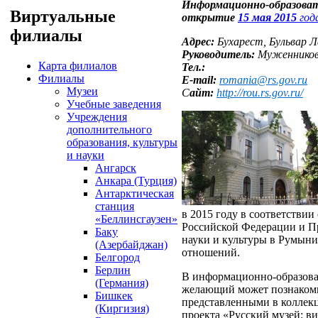
Информационно-образоват
Виртуальные
открытие
15 мая 2015
год
филиалы
Адрес:
Бухарест, Бульвар 
Руководитель:
Муженников
Карта филиалов
Тел.:
Филиалы
E-mail:
romania@rs.gov.ru
Музеи
С
айт:
http://rou.rs.gov.ru/
Учебные заведения
Учреждения
дополнительного
образования, культуры
и науки
Ангарск
Анкара (Турция)
Антарктическая
станция
в 2015 году в соответстви
«Беллинсгаузен»
Российской Федерации и П
Баку
науки и культуры в Румын
(Азербайджан)
отношений.
Белгород
Берлин
В информационно-образова
(Германия)
желающий может познакомит
Бишкек
представленными в коллекц
(Киргизия)
проекта «Русский музей: в