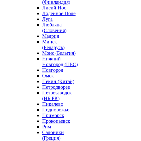
(Финляндия)
Лисий Нос
Лодейное Поле
Луга
Любляна
(Словения)
Мадрид
Минск
(Беларусь)
Монс (Бельгия)
Нижний
Новгород (ЦБС)
Новгород
Омск
Пекин (Китай)
Петродворец
Петрозаводск
(НБ РК)
Пикалево
Подпорожье
Приморск
Прокопьевск
Рим
Салоники
(Греция)