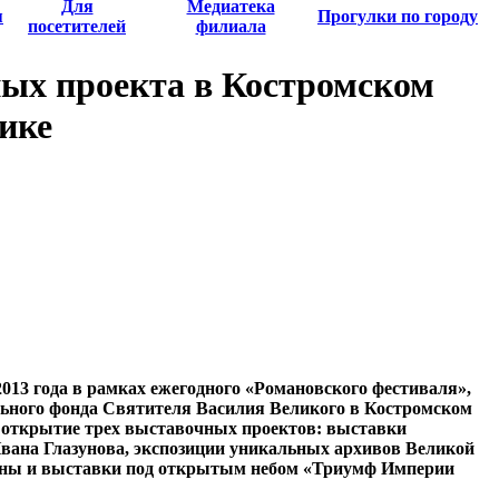
Для
Медиатека
я
Прогулки по городу
посетителей
филиала
ых проекта в Костромском
нике
2013 года в рамках ежегодного «Романовского фестиваля»,
льного фонда Святителя Василия Великого в Костромском
ь открытие трех выставочных проектов: выставки
вана Глазунова, экспозиции уникальных архивов Великой
вны и выставки под открытым небом «Триумф Империи