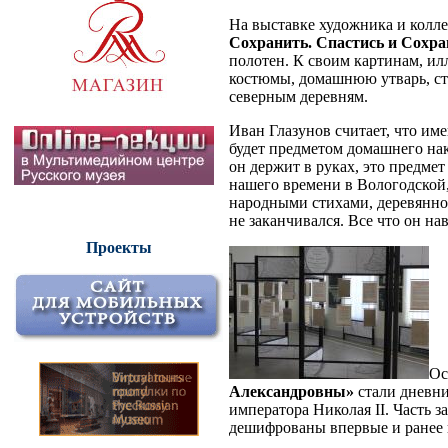
На выставке художника и колл
Сохранить. Спастись и Сохра
полотен. К своим картинам, и
костюмы, домашнюю утварь, ст
северным деревням.
Иван Глазунов считает, что им
будет предметом домашнего нак
он держит в руках, это предме
нашего времени в Вологодской,
народными стихами, деревянной
не заканчивался. Все что он на
Проекты
Ос
Александровны»
стали дневни
императора Николая II. Часть 
дешифрованы впервые и ранее 