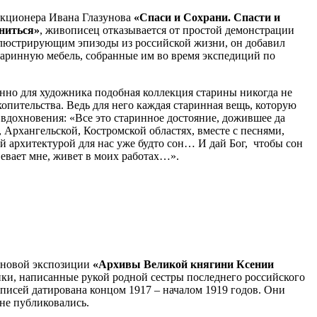
екционера Ивана Глазунова
«Спаси и Сохрани. Спасти и
ниться»
, живописец отказывается от простой демонстрации
ллюстрирующим эпизоды из российской жизни, он добавил
аринную мебель, собранные им во время экспедиций по
енно для художника подобная коллекция старины никогда не
опительства. Ведь для него каждая старинная вещь, которую
т вдохновения: «Все это старинное достояние, дожившее да
 Архангельской, Костромской областях, вместе с песнями,
 архитектурой для нас уже будто сон… И дай Бог, чтобы сон
вевает мне, живет в моих работах…».
новой экспозиции
«Архивы Великой княгини Ксении
ки, написанные рукой родной сестры последнего российского
записей датирована концом 1917 – началом 1919 годов. Они
не публиковались.