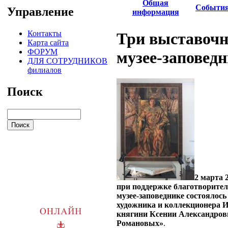
Общая
Событи
Управление
информация
Контакты
Три выставочн
Карта сайта
ФОРУМ
музее-заповед
ДЛЯ СОТРУДНИКОВ
филиалов
Поиск
2 марта 
при поддержке благотворите
музее-заповеднике состоялос
художника и коллекционера И
княгини Ксении Александро
Романовых»
.