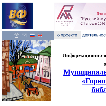
Информационно-об
Муниципаль
«Горно
биб