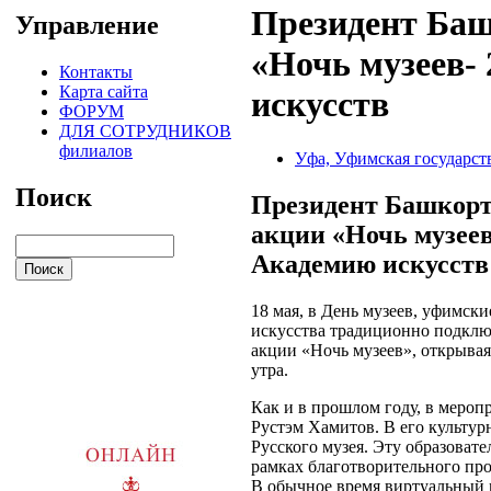
Президент Баш
Управление
«Ночь музеев-
Контакты
Карта сайта
искусств
ФОРУМ
ДЛЯ СОТРУДНИКОВ
филиалов
Уфа, Уфимская государст
Поиск
Президент Башкорт
акции «Ночь музеев
Академию искусств
18 мая, в День музеев, уфимск
искусства традиционно подкл
акции «Ночь музеев», открывая
утра.
Как и в прошлом году, в мероп
Рустэм Хамитов. В его культу
Русского музея. Эту образоват
рамках благотворительного про
В обычное время виртуальный м