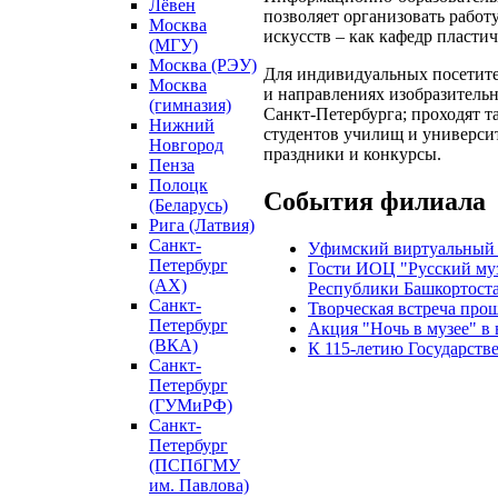
Лёвен
позволяет организовать работ
Москва
искусств – как кафедр пластич
(МГУ)
Москва (РЭУ)
Для индивидуальных посетите
Москва
и направлениях изобразительно
(гимназия)
Санкт-Петербурга; проходят т
Нижний
студентов училищ и университ
Новгород
праздники и конкурсы.
Пенза
Полоцк
События филиала
(Беларусь)
Рига (Латвия)
Санкт-
Уфимский виртуальный 
Петербург
Гости ИОЦ "Русский му
(АХ)
Республики Башкортост
Санкт-
Творческая встреча про
Петербург
Акция "Ночь в музее" в
(ВКА)
К 115-летию Государств
Санкт-
Петербург
(ГУМиРФ)
Санкт-
Петербург
(ПСПбГМУ
им. Павлова)