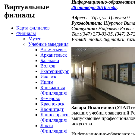
Информационно-образовател
Виртуальные
28 октября 2010 года
.
филиалы
Адрес:
г. Уфа, ул. Цюрупы 9
Руководитель:
Шуранов Витал
Карта филиалов
Сотрудник:
Нафикова Разиля
Филиалы
Тел.:
(347) 273-03-35, (347) 2-7
Музеи
E-mail:
modus50@mail.ru, razil
Учебные заведения
Альметьевск
Архангельск
Балаково
Волхов
Екатеринбург
Ижевск
Ишим
Канкаанпяя
(Финляндия)
Кемерово
Красноярск
Загира Исмагилова (УГАИ им
Кронштадт
высших учебных заведений Ро
Лаппеенранта
выпускающее профессионалов 
(Финляндия)
искусства.
Лахти
(Финляндия)
Информационно-образователь