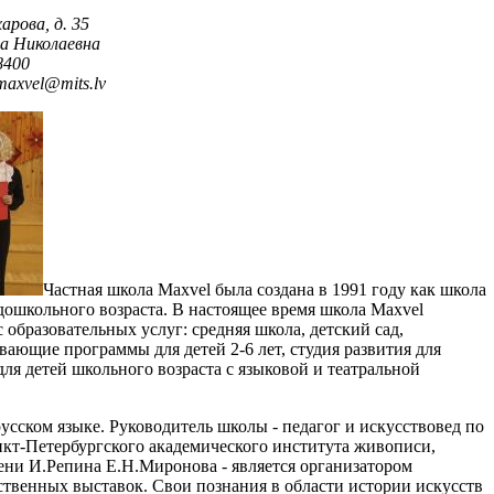
арова, д. 35
а Николаевна
8400
m
axvel
@
mits
.
lv
Частная школа Maxvel была создана в 1991 году как школа
 дошкольного возраста. В настоящее время школа Maxvel
 образовательных услуг: средняя школа, детский сад,
ающие программы для детей 2-6 лет, студия развития для
 для детей школьного возраста с языковой и театральной
русском языке. Руководитель школы - педагог и искусствовед по
кт-Петербургского академического института живописи,
ени И.Репина Е.Н.Миронова - является организатором
ственных выставок. Свои познания в области истории искусств