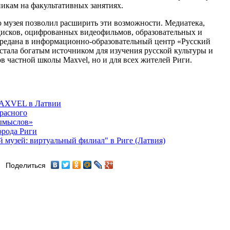
икам на факультативных занятиях.
 музея позволил расширить эти возможности. Медиатека,
дисков, оцифрованных видеофильмов, образовательных и
ередана в информационно-образовательный центр «Русский
стала богатым источником для изучения русской культуры и
ов частной школы Maxvel, но и для всех жителей Риги.
MAXVEL в Латвии
расного
ымыслов»
орода Риги
музей: виртуальный филиал" в Риге (Латвия)
Поделиться