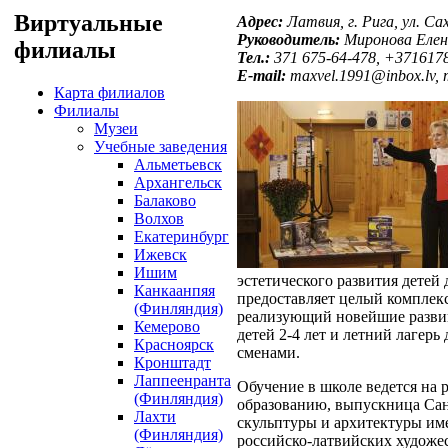
Виртуальные
Адрес:
Латвия, г. Рига, ул. Сах
Руководитель:
Миронова Елен
филиалы
Тел.:
371 675-64-478, +371617
E-mail:
maxvel.1991@inbox.lv,
Карта филиалов
Филиалы
Музеи
Учебные заведения
Альметьевск
Архангельск
Балаково
Волхов
Екатеринбург
Ижевск
Ишим
эстетического развития детей
Канкаанпяя
предоставляет целый комплекс
(Финляндия)
реализующий новейшие развив
Кемерово
детей 2-4 лет и летний лагерь
Красноярск
сменами.
Кронштадт
Лаппеенранта
Обучение в школе ведется на 
(Финляндия)
образованию, выпускница Сан
Лахти
скульптуры и архитектуры им
(Финляндия)
российско-латвийских художе