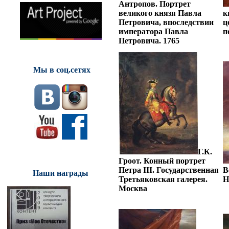
Антропов. Портрет
великого князя Павла
к
Петровича, впоследствии
ц
императора Павла
п
Петровича. 1765
Мы в соц.сетях
Г.К.
Гроот. Конный портрет
Петра III. Государственная
В
Наши награды
Третьяковская галерея.
Н
Москва