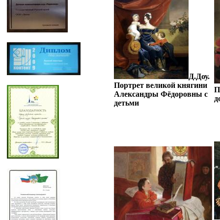
Д.Доу.
Портрет великой княгини
П
Александры Фёдоровны с
д
детьми