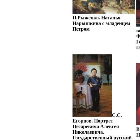
П.Рыженко. Наталья
Нарышкина с младенцем
Петром
в
Ф
Г
г
С.С.
Егорнов. Портрет
Цесаревича Алексея
В
Николаевича.
Н
Государственный русский