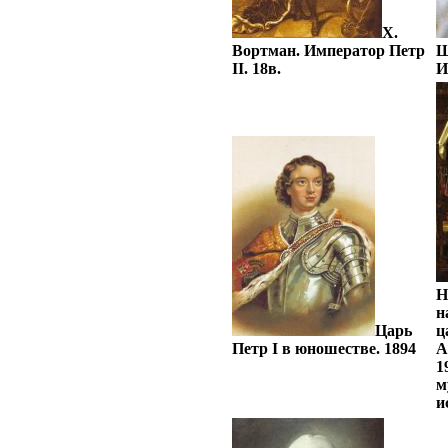
Х.
Вортман. Император Петр
Ш
II. 18в.
И
Н
н
Царь
ц
Петр I в юношестве. 1894
А
1
м
и