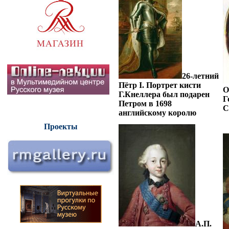
26-летний
Пётр I. Портрет кисти
О
Г.Кнеллера был подарен
Г
Петром в 1698
С
английскому королю
Проекты
А.П.