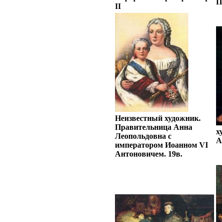
П
II
Неизвестный художник.
Правительница Анна
х
Леопольдовна с
А
императором Иоанном VI
Антоновичем. 19в.