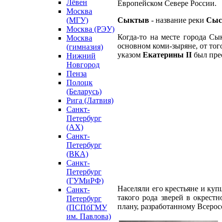
Лёвен
Европейском Севере России.
Москва
(МГУ)
Сыктыв
- название реки
Сыс
Москва (РЭУ)
Когда-то на месте города С
Москва
основном коми-зыряне, от тог
(гимназия)
указом
Екатерины II
был пре
Нижний
Новгород
Пенза
Полоцк
(Беларусь)
Рига (Латвия)
Санкт-
Петербург
(АХ)
Санкт-
Петербург
(ВКА)
Санкт-
Петербург
(ГУМиРФ)
Населяли его крестьяне и куп
Санкт-
такого рода зверей в окрестн
Петербург
плану, разработанному Всерос
(ПСПбГМУ
им. Павлова)