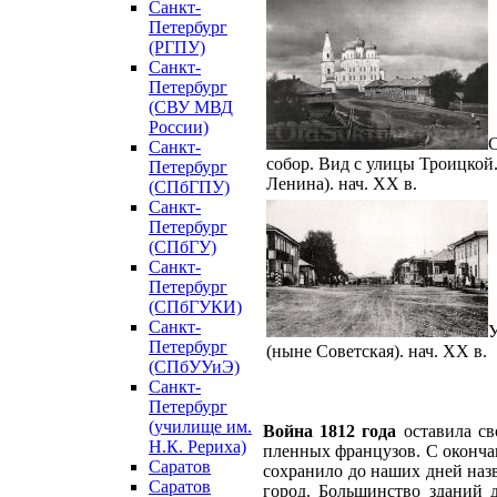
Санкт-
Петербург
(РГПУ)
Санкт-
Петербург
(СВУ МВД
России)
Санкт-
собор. Вид с улицы Троицкой.
Петербург
Ленина). нач. XX в.
(СПбГПУ)
Санкт-
Петербург
(СПбГУ)
Санкт-
Петербург
(СПбГУКИ)
Санкт-
У
Петербург
(ныне Советская). нач. XX в.
(СПбУУиЭ)
Санкт-
Петербург
(училище им.
Война 1812 года
оставила св
Н.К. Рериха)
пленных французов. С окончан
Саратов
сохранило до наших дней на
Саратов
город. Большинство зданий 