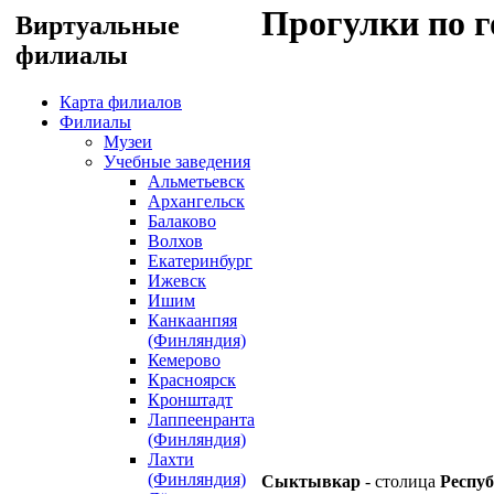
Прогулки по г
Виртуальные
филиалы
Карта филиалов
Филиалы
Музеи
Учебные заведения
Альметьевск
Архангельск
Балаково
Волхов
Екатеринбург
Ижевск
Ишим
Канкаанпяя
(Финляндия)
Кемерово
Красноярск
Кронштадт
Лаппеенранта
(Финляндия)
Лахти
(Финляндия)
Сыктывкар
- столица
Респу