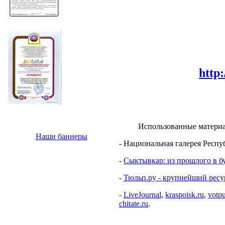
http
Использованные матери
Наши баннеры
- Национальная галерея Респ
-
Сыктывкар: из прошлого в 
-
Тюльп.ру - крупнейший ресу
-
LiveJournal
,
kraspoisk.ru
,
votpu
chitate.ru
.