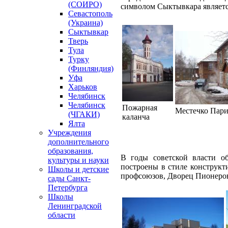
(СОИРО)
символом Сыктывкара являет
Севастополь
(Украина)
Сыктывкар
Тверь
Тула
Турку
(Финляндия)
Уфа
Харьков
Челябинск
Челябинск
Пожарная
Местечко Пар
(ЧГАКИ)
каланча
Ялта
Учреждения
дополнительного
образования,
В годы советской власти об
культуры и науки
построены в стиле конструкт
Школы и детские
профсоюзов, Дворец Пионеров,
сады Санкт-
Петербурга
Школы
Ленинградской
области