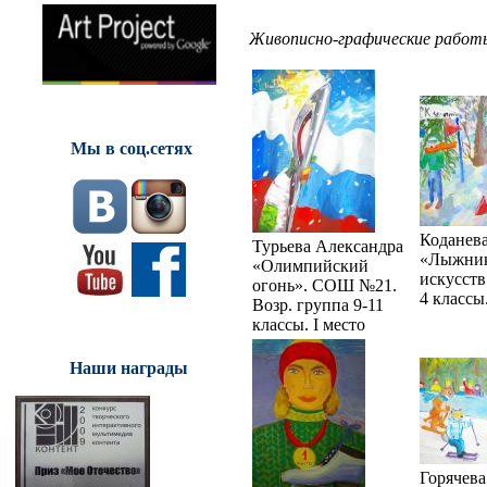
Живописно-графические работ
Мы в соц.сетях
Коданев
Турьева Александра
«Лыжник
«Олимпийский
искусств
огонь». СОШ №21.
4 классы.
Возр. группа 9-11
классы. I место
Наши награды
Горячева