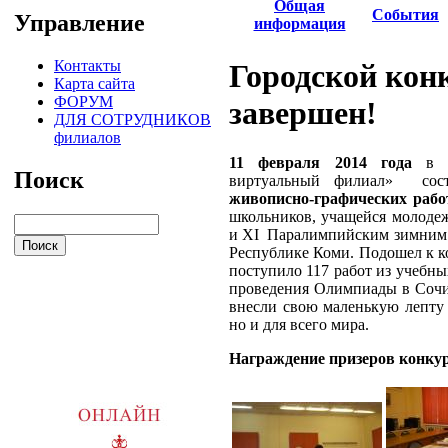
Общая
События
Управление
информация
Контакты
Городской конк
Карта сайта
ФОРУМ
завершен!
ДЛЯ СОТРУДНИКОВ
филиалов
11 февраля 2014 года
в ин
Поиск
виртуальный филиал» сос
живописно-графических работ
школьников, учащейся молоде
и XI Паралимпийским зимним и
Республике Коми. Подошел к ко
поступило 117 работ из учебны
проведения Олимпиады в Сочи.
внесли свою маленькую лепту 
но и для всего мира.
Награждение призеров конкур