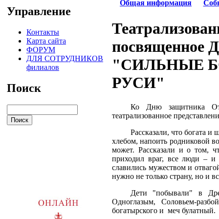
Общая информация
Соб
Управление
Театрализован
Контакты
Карта сайта
посвященное Д
ФОРУМ
ДЛЯ СОТРУДНИКОВ
"СИЛЬНЫЕ 
филиалов
РУСИ"
Поиск
Ко Дню защитника Оте
театрализованное представлен
Рассказали, что богата и 
хлебом, напоить родниковой во
может. Рассказали и о том,
приходил враг, все люди – и
славились мужеством и отваго
нужно не только страну, но и в
Дети "побывали" в Др
Одноглазым, Соловьем-разб
богатырского и меч булатный.