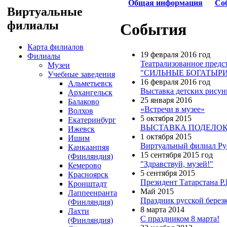
Общая информация
Со
Виртуальные
филиалы
События
Карта филиалов
19 февраля 2016 год
Филиалы
Театрализованное предс
Музеи
"СИЛЬНЫЕ БОГАТЫР
Учебные заведения
16 февраля 2016 год
Альметьевск
Выставка детских рисун
Архангельск
25 января 2016
Балаково
«Встречи в музее»
Волхов
5 октября 2015
Екатеринбург
ВЫСТАВКА ПОДЕЛОК из
Ижевск
1 октября 2015
Ишим
Виртуальный филиал Рус
Канкаанпяя
15 сентября 2015 год
(Финляндия)
"Здравствуй, музей!"
Кемерово
5 сентября 2015
Красноярск
Президент Татарстана Р
Кронштадт
Май 2015
Лаппеенранта
Праздник русской берез
(Финляндия)
8 марта 2014
Лахти
С праздником 8 марта!
(Финляндия)