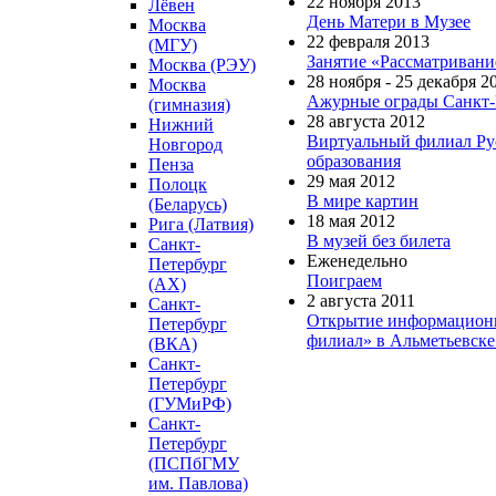
22 ноября 2013
Лёвен
День Матери в Музее
Москва
22 февраля 2013
(МГУ)
Занятие «Рассматривани
Москва (РЭУ)
28 ноября - 25 декабря 2
Москва
Ажурные ограды Санкт-
(гимназия)
28 августа 2012
Нижний
Виртуальный филиал Рус
Новгород
образования
Пенза
29 мая 2012
Полоцк
В мире картин
(Беларусь)
18 мая 2012
Рига (Латвия)
В музей без билета
Санкт-
Еженедельно
Петербург
Поиграем
(АХ)
2 августа 2011
Санкт-
Открытие информационно
Петербург
филиал» в Альметьевске
(ВКА)
Санкт-
Петербург
(ГУМиРФ)
Санкт-
Петербург
(ПСПбГМУ
им. Павлова)