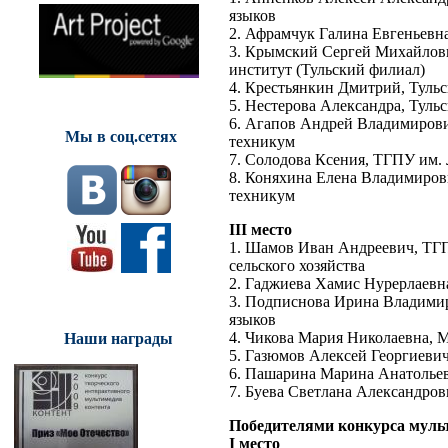
языков
2. Афрамчук Галина Евгеньевна
3. Крымский Сергей Михайлов
институт (Тульский филиал)
4. Крестьянкин Дмитрий, Тульс
5. Нестерова Александра, Туль
6. Агапов Андрей Владимирови
Мы в соц.сетях
техникум
7. Солодова Ксения, ТГПУ им. Л
8. Коняхина Елена Владимиров
техникум
III место
1. Шамов Иван Андреевич, ТГП
сельского хозяйства
2. Гаджиева Хамис Нурерлаевна
3. Подписнова Ирина Владимир
языков
4. Чикова Мария Николаевна, 
Наши награды
5. Газюмов Алексей Георгиевич
6. Пашарина Марина Анатольев
7. Буева Светлана Александров
Победителями конкурса муль
I место