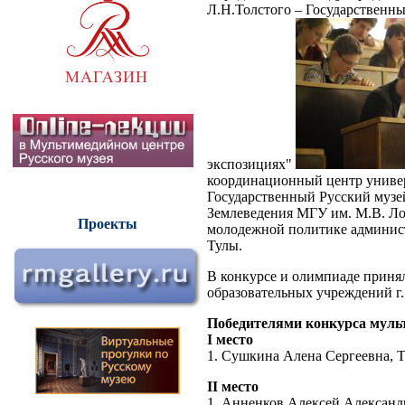
Л.Н.Толстого – Государственны
экспозициях"
координационный центр универ
Государственный Русский музей
Землеведения МГУ им. М.В. Лом
Проекты
молодежной политике админист
Тулы.
В конкурсе и олимпиаде принял
образовательных учреждений г.
Победителями конкурса мульт
I место
1. Сушкина Алена Сергеевна, Т
II место
1. Анненков Алексей Александр