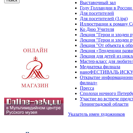
Выставочный зал
Году Голландии в России
Для посетителей
Для посетителей (3.jpg)
Иллюстрации к роману С
Ко Дню Учителя
Лекция "Герои и злодеи 
Лекция "Герои и злодеи р
Лекция "От объекта к обр
Лекция «Тенденции разви
Лекция для детей из цикл
Мастер-класс для любите
Медиатека филиала
наноФЕСТИВАЛЬ ИСК
Открытие информационно-
филиал»
Пресса
Сполохи ночного Петерб
Участие во встрече пред
Ленинградской области
Указатель имен художников