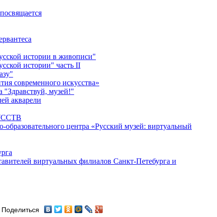
 посвящается
ервантеса
русской истории в живописи"
усской истории" часть II
азу"
тия современного искусства»
а "Здравствуй, музей!"
лей акварели
УССТВ
образовательного центра «Русский музей: виртуальный
урга
ставителей виртуальных филиалов Санкт-Петебурга и
Поделиться