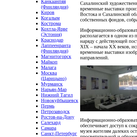
Канкаанпяя
Сахалинский художественн
(Финляндия)
временные выставки произ
Киров
Востока и Сахалинской об
Когалым
собственных фондов, собр
Кострома
Кохтла-Ярве
Информационно-образоват
(Эстония)
располагается в одном из 
Краснодар
наряду с действующей пос
Лаппеенранта
XIX – начала XX веков, и
(Финляндия)
временные выставки изобр
Магнитогорск
направлений.
Майкоп
Малага
Москва
(Царицыно)
Мурманск
Нарьян-Мар
Нижний Тагил
Новокуйбышевск
Пермь
Петрозаводск
Ростов-на-Дону
Информационно-образоват
Салехард
обеспечивает доступ к сок
Самара
музея жителям далеких ос
Санкт-Петербург
просветительной и образов