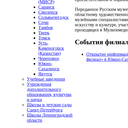
(МИСР)
Саранск
Переданное Русским музее
Смоленск
областному художественно
Сольвычегодск
музейными специалистами,
Сочи
искусству и культуре, уча
Тамбов
проходящих в Мультимедий
Тверь
Томск
События филиа
Усть-
Каменогорск
(Казахстан)
Открытие информаци
Череповец
филиал» в Южно-Са
Южно-
Сахалинск
Якутск
Учебные заведения
Учреждения
дополнительного
образования, культуры
и науки
Школы и детские сады
Санкт-Петербурга
Школы Ленинградской
области