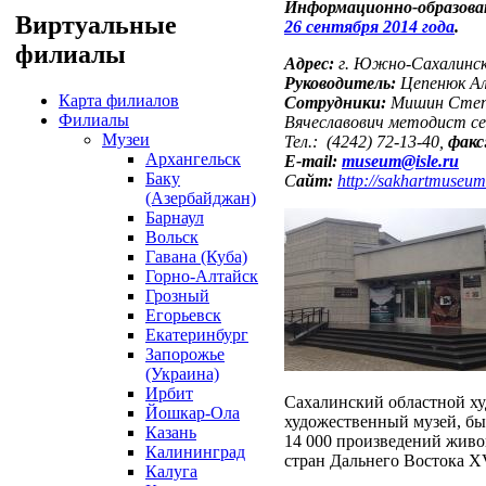
Информационно-образова
Виртуальные
26 сентября 2014 года
.
филиалы
Адрес:
г. Южно-Сахалинск,
Руководитель:
Цепенюк А
Карта филиалов
Сотрудники:
Мишин Степа
Филиалы
Вячеславович методист с
Музеи
Тел.: (4242) 72-13-40,
факс
Архангельск
E-mail:
museum@isle.ru
Баку
С
айт:
http://sakhartmuseum
(Азербайджан)
Барнаул
Вольск
Гавана (Куба)
Горно-Алтайск
Грозный
Егорьевск
Екатеринбург
Запорожье
(Украина)
Ирбит
Сахалинский областной х
Йошкар-Ола
художественный музей, был
Казань
14 000 произведений живо
Калининград
стран Дальнего Востока XV
Калуга