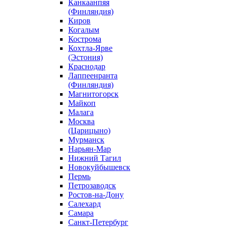
Канкаанпяя
(Финляндия)
Киров
Когалым
Кострома
Кохтла-Ярве
(Эстония)
Краснодар
Лаппеенранта
(Финляндия)
Магнитогорск
Майкоп
Малага
Москва
(Царицыно)
Мурманск
Нарьян-Мар
Нижний Тагил
Новокуйбышевск
Пермь
Петрозаводск
Ростов-на-Дону
Салехард
Самара
Санкт-Петербург