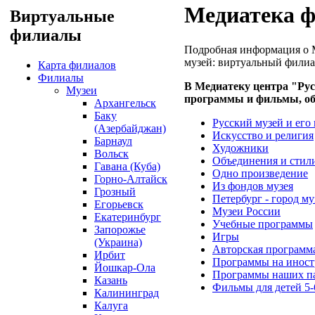
Медиатека 
Виртуальные
филиалы
Подробная информация о 
музей: виртуальный филиа
Карта филиалов
Филиалы
В Медиатеку центра "Ру
Музеи
программы и фильмы, об
Архангельск
Баку
Русский музей и его
(Азербайджан)
Искусство и религия
Барнаул
Художники
Вольск
Объединения и стил
Гавана (Куба)
Одно произведение
Горно-Алтайск
Из фондов музея
Грозный
Петербург - город му
Егорьевск
Музеи России
Екатеринбург
Учебные программы
Запорожье
Игры
(Украина)
Авторская программа
Ирбит
Программы на иност
Йошкар-Ола
Программы наших п
Казань
Фильмы для детей 5-6
Калининград
Калуга