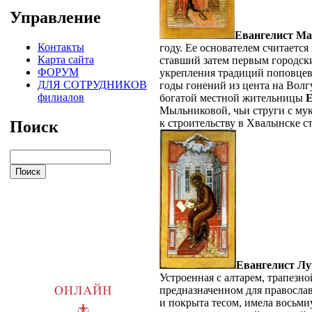
Управление
Евангелист М
Контакты
году. Ее основателем считаетс
Карта сайта
ставший затем первым городск
ФОРУМ
укрепления традиций поповцев
ДЛЯ СОТРУДНИКОВ
годы гонений из цента на Волгу
филиалов
богатой местной жительницы
Е
Мыльниковой, чьи струги с мук
к строительству в Хвалынске ст
Поиск
Евангелист Лу
Устроенная с алтарем, трапезно
предназначенном для православ
и покрыта тесом, имела восьми