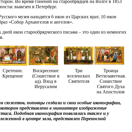
торон. Во время гонений на старообрядцев на Волге в 1853
ностас вывезен в Петербург.
усского музея находятся 6 икон из Царских врат, 10 икон
образ «Собор Архангелов и ангелов».
дней икон старообрядческого письма – это один из немногих
в.
Сретение.
Воскресение
Три
Троица
Крещение
(Сошествие в
вселенских
Ветхозаветная.
ад). Вход в
Святителя
Сошествие
Иерусалим
Святого Духа
на Апостолов
м сюжетов, поповцы создали и свои особые иконографии,
на котором представлено в миниатюре изображение
остаса. Подобная иконография появлялась также и у
оложенной в центре зала, представлен Переносной