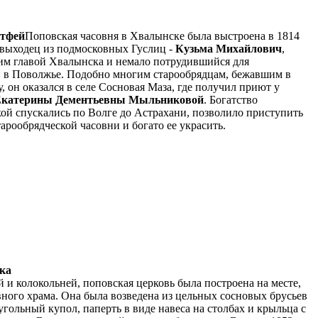
атфей
Поповская часовня в Хвалынске была выстроена в 1814
я выходец из подмосковных Гуслиц -
Кузьма Михайлович
,
им главой Хвалынска и немало потрудившийся для
 в Поволжье. Подобно многим старообрядцам, бежавшим в
, он оказался в селе Сосновая Маза, где получил приют у
катерины Дементьевны Мыльниковой
. Богатство
ой спускались по Волге до Астрахани, позволило приступить
арообрядческой часовни и богато ее украсить.
ка
й и колокольней, поповская церковь была построена на месте,
ного храма. Она была возведена из цельных сосновых брусьев
угольный купол, паперть в виде навеса на столбах и крыльца с