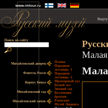
Вирту
Поиск по-сайту
Русск
Малая
Планы
Михайловский дворец
Парадная
Мала
лестница -1
Флигель Росси
Парадная
лестница -2
Мраморный зал
Корпус Бенуа
Белый зал
Зимний сад
Михайловский сад
Коллекция
братьев
Ржевских
Михайловский замок
Музей Людвига