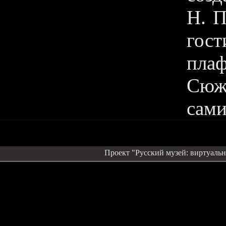
Н. П
гос
пла
Сюж
сами
Проект "Русский музей: виртуальн