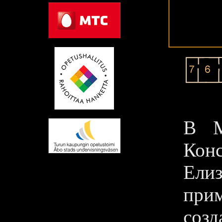
В М
Кон
Ели
при
созд