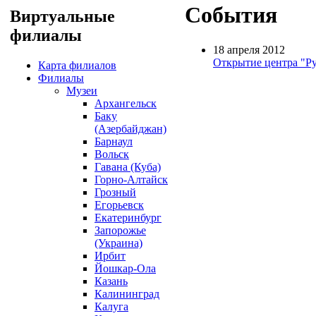
События
Виртуальные
филиалы
18 апреля 2012
Открытие центра "Ру
Карта филиалов
Филиалы
Музеи
Архангельск
Баку
(Азербайджан)
Барнаул
Вольск
Гавана (Куба)
Горно-Алтайск
Грозный
Егорьевск
Екатеринбург
Запорожье
(Украина)
Ирбит
Йошкар-Ола
Казань
Калининград
Калуга