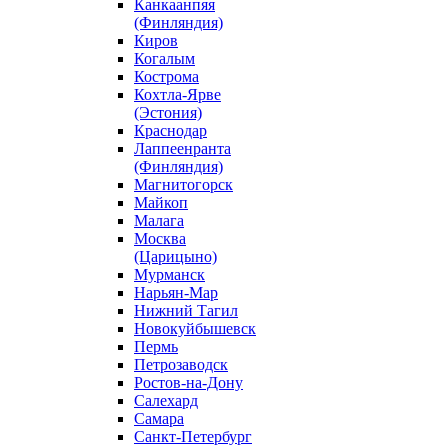
Канкаанпяя
(Финляндия)
Киров
Когалым
Кострома
Кохтла-Ярве
(Эстония)
Краснодар
Лаппеенранта
(Финляндия)
Магнитогорск
Майкоп
Малага
Москва
(Царицыно)
Мурманск
Нарьян-Мар
Нижний Тагил
Новокуйбышевск
Пермь
Петрозаводск
Ростов-на-Дону
Салехард
Самара
Санкт-Петербург