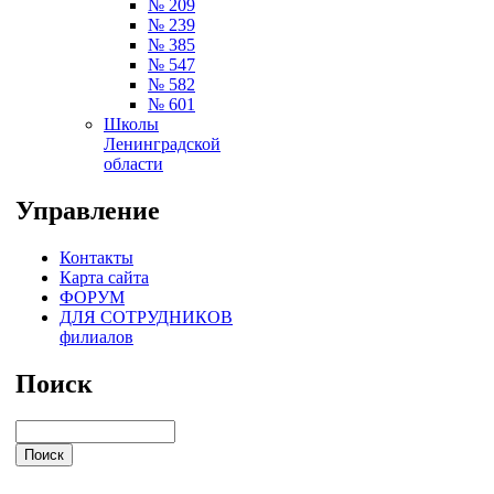
№ 209
№ 239
№ 385
№ 547
№ 582
№ 601
Школы
Ленинградской
области
Управление
Контакты
Карта сайта
ФОРУМ
ДЛЯ СОТРУДНИКОВ
филиалов
Поиск