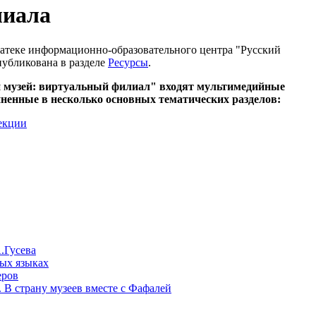
лиала
теке информационно-образовательного центра "Русский
публикована в разделе
Ресурсы
.
й музей: виртуальный филиал"
входят мультимедийные
ненные в несколько основных тематических разделов:
лекции
.Гусева
ых языках
еров
. В страну музеев вместе с Фафалей