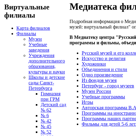
Медиатека фи
Виртуальные
филиалы
Подробная информация о Медиа
музей: виртуальный филиал" о
Карта филиалов
Филиалы
В Медиатеку центра "Русски
Музеи
программы и фильмы, объеди
Учебные
заведения
Русский музей и его кол
Учреждения
Искусство и религия
дополнительного
Художники
образования,
Объединения и стили
культуры и науки
Одно произведение
Школы и детские
Из фондов музея
сады Санкт-
Петербург - город музеев
Петербурга
Музеи России
Гимназия
Учебные программы
при ГРМ
Игры
Детский сад
Авторская программа В.А
№ 62
Программы на иностранн
№ 6
Программы наших партн
№ 42
Фильмы для детей 5-6 лет
№ 45
№ 52