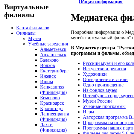
Общая информация
Виртуальные
филиалы
Медиатека фи
Карта филиалов
Подробная информация о Меди
Филиалы
музей: виртуальный филиал" 
Музеи
Учебные заведения
В Медиатеку центра "Русск
Альметьевск
программы и фильмы, объед
Архангельск
Балаково
Русский музей и его ко
Волхов
Искусство и религия
Екатеринбург
Художники
Ижевск
Объединения и стили
Ишим
Одно произведение
Канкаанпяя
Из фондов музея
(Финляндия)
Петербург - город музее
Кемерово
Музеи России
Красноярск
Учебные программы
Кронштадт
Игры
Лаппеенранта
Авторская программа В.
(Финляндия)
Программы на иностран
Лахти
Программы наших парт
(Финляндия)
Фильмы для детей 5-6 ле