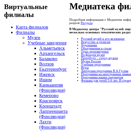
Медиатека фи
Виртуальные
филиалы
Подробная информация о Медиатеке информ
разделе
Ресурсы
.
Карта филиалов
В Медиатеку центра "Русский музей: ви
Филиалы
несколько основных тематических разде
Музеи
Русский музей и его коллекции
Учебные заведения
Искусство и религия
Художники
Альметьевск
Объединения и стили
Одно произведение
Архангельск
Из фондов музея
Балаково
Петербург - город музеев
Музеи России
Волхов
Учебные программы
Игры
Екатеринбург
Авторская программа В.А.Гусева
Ижевск
Программы на иностранных языка
Программы наших партнеров
Ишим
Фильмы для детей 5-6 лет. В стран
Канкаанпяя
(Финляндия)
Кемерово
Красноярск
Кронштадт
Лаппеенранта
(Финляндия)
Лахти
(Финляндия)