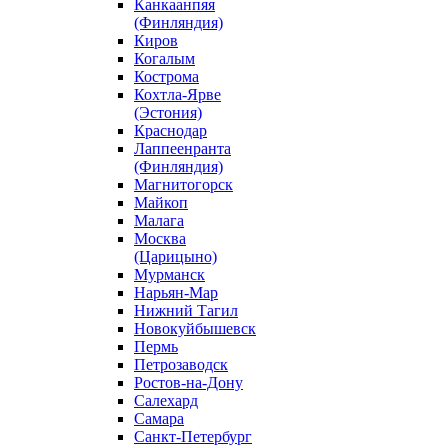
Канкаанпяя
(Финляндия)
Киров
Когалым
Кострома
Кохтла-Ярве
(Эстония)
Краснодар
Лаппеенранта
(Финляндия)
Магнитогорск
Майкоп
Малага
Москва
(Царицыно)
Мурманск
Нарьян-Мар
Нижний Тагил
Новокуйбышевск
Пермь
Петрозаводск
Ростов-на-Дону
Салехард
Самара
Санкт-Петербург