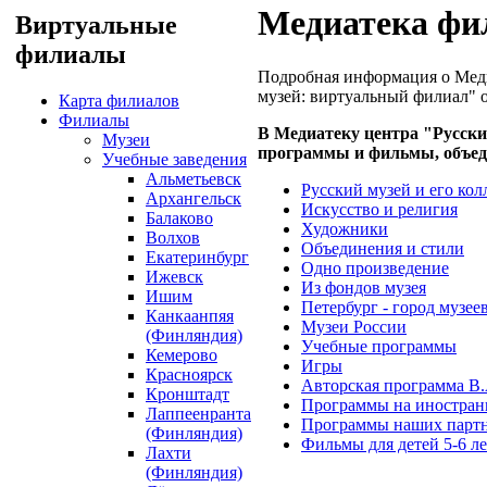
Медиатека фи
Виртуальные
филиалы
Подробная информация о Меди
музей: виртуальный филиал" 
Карта филиалов
Филиалы
В Медиатеку центра "Русск
Музеи
программы и фильмы, объед
Учебные заведения
Альметьевск
Русский музей и его ко
Архангельск
Искусство и религия
Балаково
Художники
Волхов
Объединения и стили
Екатеринбург
Одно произведение
Ижевск
Из фондов музея
Ишим
Петербург - город музее
Канкаанпяя
Музеи России
(Финляндия)
Учебные программы
Кемерово
Игры
Красноярск
Авторская программа В.
Кронштадт
Программы на иностран
Лаппеенранта
Программы наших парт
(Финляндия)
Фильмы для детей 5-6 ле
Лахти
(Финляндия)