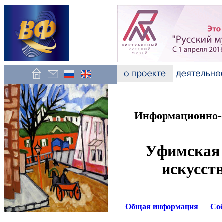
Информационно-о
Уфимская 
искусст
Общая информация
Со