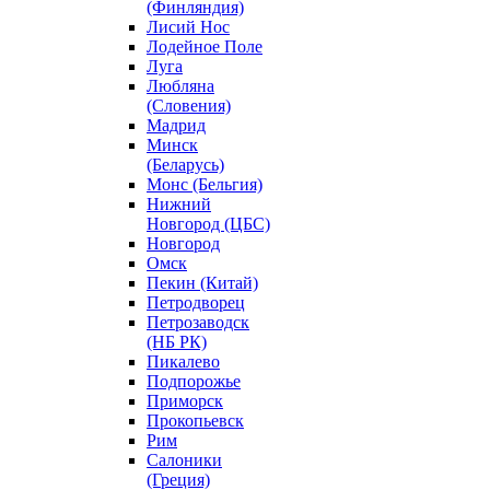
(Финляндия)
Лисий Нос
Лодейное Поле
Луга
Любляна
(Словения)
Мадрид
Минск
(Беларусь)
Монс (Бельгия)
Нижний
Новгород (ЦБС)
Новгород
Омск
Пекин (Китай)
Петродворец
Петрозаводск
(НБ РК)
Пикалево
Подпорожье
Приморск
Прокопьевск
Рим
Салоники
(Греция)