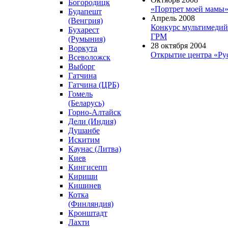
Богородицк
«Портрет моей мамы
Будапешт
Апрель 2008
(Венгрия)
Конкурс мультимедий
Бухарест
ГРМ
(Румыния)
28 октября 2004
Воркута
Открытие центра «Ру
Всеволожск
Выборг
Гатчина
Гатчина (ЦРБ)
Гомель
(Беларусь)
Горно-Алтайск
Дели (Индия)
Душанбе
Искитим
Каунас (Литва)
Киев
Кингисепп
Кириши
Кишинев
Котка
(Финляндия)
Кронштадт
Лахти