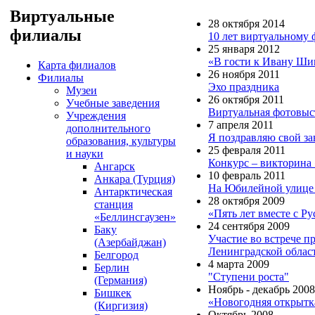
Виртуальные
28 октября 2014
филиалы
10 лет виртуальному 
25 января 2012
«В гости к Ивану Ш
Карта филиалов
26 ноября 2011
Филиалы
Эхо праздника
Музеи
26 октября 2011
Учебные заведения
Виртуальная фотовыст
Учреждения
7 апреля 2011
дополнительного
Я поздравляю свой за
образования, культуры
25 февраля 2011
и науки
Конкурс – викторина 
Ангарск
10 февраль 2011
Анкара (Турция)
На Юбилейной улице 
Антарктическая
28 октября 2009
станция
«Пять лет вместе с Р
«Беллинсгаузен»
24 сентября 2009
Баку
Участие во встрече п
(Азербайджан)
Ленинградской облас
Белгород
4 марта 2009
Берлин
"Ступени роста"
(Германия)
Ноябрь - декабрь 2008
Бишкек
«Новогодняя открытк
(Киргизия)
Октябрь 2008