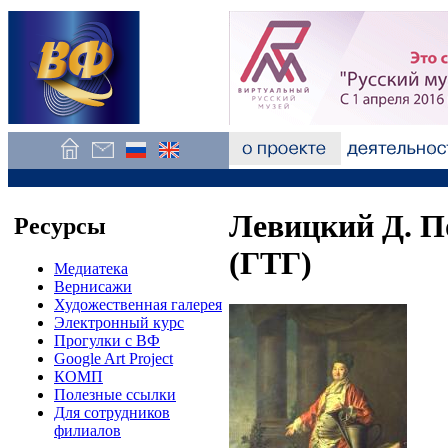
Левицкий Д. П
Ресурсы
(ГТГ)
Медиатека
Вернисажи
Художественная галерея
Электронный курс
Прогулки с ВФ
Google Art Project
КОМП
Полезные ссылки
Для сотрудников
филиалов