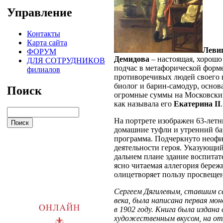
Управление
Контакты
Карта сайта
Левиц
ФОРУМ
Демидова
– настоящая, хорошо 
ДЛЯ СОТРУДНИКОВ
подчас в метафорической форм
филиалов
противоречивых людей своего 
биолог и барин-самодур, осно
Поиск
огромные суммы на Московский
как называла его
Екатерина II
.
На портрете изображен 63-летн
домашние туфли и утренний бар
программа. Подчеркнуто неофи
деятельности героя. Указующий
дальнем плане здание воспитат
ясно читаемая аллегория береж
олицетворяет пользу просвеще
Сергеем Дягилевым, ставшим се
века, была написана первая мо
в 1902 году. Книга была издан
художественным вкусом, на о