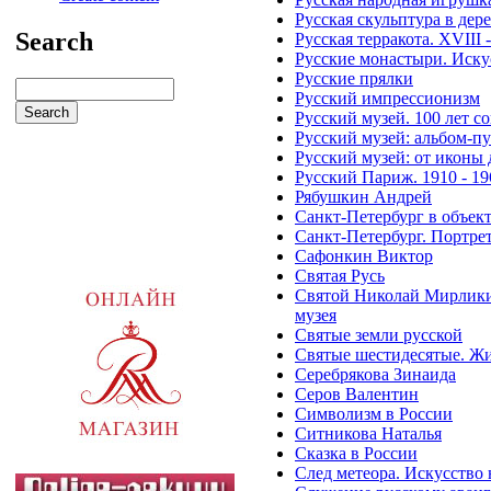
Русская скульптура в дер
Search
Русская терракота. XVIII
Русские монастыри. Иску
Русские прялки
Русский импрессионизм
Русский музей. 100 лет 
Русский музей: альбом-п
Русский музей: от иконы
Русский Париж. 1910 - 19
Рябушкин Андрей
Санкт-Петербург в объек
Санкт-Петербург. Портре
Сафонкин Виктор
Святая Русь
Святой Николай Мирликий
музея
Святые земли русской
Святые шестидесятые. Жив
Серебрякова Зинаида
Серов Валентин
Символизм в России
Ситникова Наталья
Сказка в России
След метеора. Искусство 