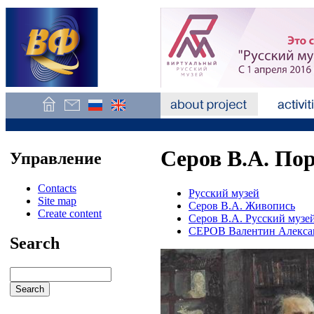
Серов В.А. По
Управление
Contacts
Русский музей
Site map
Серов В.А. Живопись
Create content
Серов В.А. Русский музе
СЕРОВ Валентин Алекса
Search