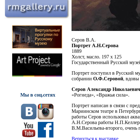
Серов В.А.
Портрет А.Н.Серова
1889
Холст, масло. 197 х 125
Государственный Русский музе
Портрет поступил в Русский муз
собрании
О.Ф.Серовой
, вдовы
Серов Александр Николаеви
«Рогнеда», «Вражья сила».
Мы в соц.сетях
Портрет написан в связи с пр
Мариинском театре в Петербурге
работы Серов использовал акв
А.Н.Серова работы Н.П.Келлер
В.М.Васильева-второго, очень 
Вернуться к выставке