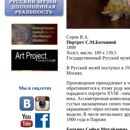
Серов В.А.
Портрет С.М.Боткиной
1899
Холст, масло. 189 x 139,5
Государственный Русский музе
В Русский музей поступил в 19
Москва.
Произведение принадлежит к ч
обратившегося к этому роду жи
Мы в соц.сетях
парадного портрета XVIII - нач
века. Ассиметричная композиц
густых насыщенных синих тоно
окрашивают образ нотами печал
модели. В числе нескольких др
1900 года в Париже.
Боткина Софья Михайловна
,