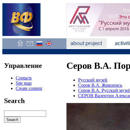
Серов В.А. По
Управление
Contacts
Русский музей
Site map
Серов В.А. Живопись
Create content
Серов В.А. Русский музе
СЕРОВ Валентин Алекса
Search