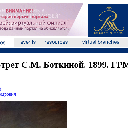
ртрет С.М. Боткиной. 1899. ГР
й
ндрович