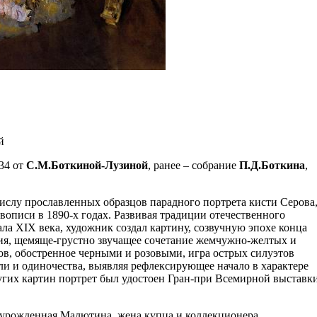
й
34 от
С.М.Боткиной-Лузиной
, ранее – собрание
П.Д.Боткина
,
ислу прославленных образцов парадного портрета кисти Серова
вописи в 1890-х годах. Развивая традиции отечественного
ала XIX века, художник создал картину, созвучную эпохе конца
ия, щемяще-грустно звучащее сочетание жемчужно-желтых и
в, обостренное черными и розовыми, игра острых силуэтов
и и одиночества, выявляя рефлексирующее начало в характере
угих картин портрет был удостоен Гран-при Всемирной выставк
 урожденная Малютина, жена купца и коллекционера