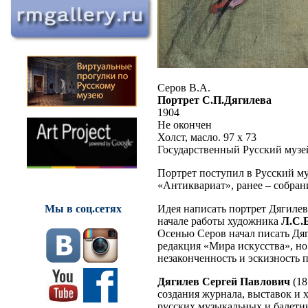
Серов В.А.
Портрет С.П.Дягилева
1904
Не окончен
Холст, масло. 97 х 73
Государственный Русский музе
Портрет поступил в Русский му
«Антиквариат», ранее – собра
Идея написать портрет Дягилев
Мы в соц.сетях
начале работы художника
Л.С.
Осенью Серов начал писать Дяги
редакция «Мира искусства», но
незаконченность и эскизность 
Дягилев Сергей Павлович
(18
создания журнала, выставок и 
русских музыкальных и балетны