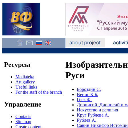
Изобразительн
Ресурсы
Руси
Mediateka
Art gallery
Useful links
Бороздин С.
For the staff of the branch
Вениг К.Б.
Грек Ф.
Управление
Дионисий. Дионисий и м
Искусство и религия
Круг Рублева А.
Contacts
Рублев А.
Site map
Савин Никифор Истомин
Create content