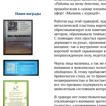
«Работы на тему детства, полн
принадлежат к самому плените
офорт «Мальчик с курицей».
Наши награды
Работая над этой гравюрой, ху
металлической пластины корот
обрисовывающую или намечающ
автором, образовывали темные
С помощью этих простых приемо
держащего на руках, прижимая 
внешние, так и внутренние осо
короткой челкой скрывающие вы
непринужденную позу, недетск
Черты лица мальчика, а так же
внимание в живописных полотн
обобщенно. К этому прибавляет
бревенчатую стену, не то бреве
незавершенностью и беглостью
все это призвано подчеркнуть 
мимолетным состоянием которог
В гравюре нет повествовательн
отвлекающего внимание зрител
подростка, одновременно грани