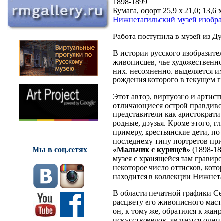
1898-1899
Бумага, офорт 25,9 х 21,0; 13,6 х
Нижнетагильский музей изобра
Работа поступила в музей из Д
В истории русского изобразите
живописцев, чье художественно
них, несомненно, выделяется 
рождения которого в текущем г
Этот автор, виртуозно и артист
отличающиеся острой правдиво
представители как аристократи
родные, друзья. Кроме этого, 
примеру, крестьянские дети, п
последнему типу портретов пр
«Мальчик с курицей»
(1898-18
Мы в соц.сетях
музея с хранящейся там грави
некоторое число оттисков, кот
находится в коллекции Нижнета
В области печатной графики Се
расцвету его живописного маст
он, к тому же, обратился к жа
искусствоведов, являются одни