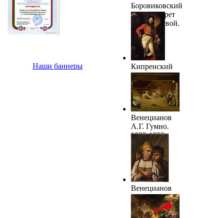
Боровиковский
В.Л. Портрет
Е.Арсеньевой.
1793-1797
Наши баннеры
Кипренский
О.А. Портрет
Е.В.
Давыдова.
1809. ГРМ
Венецианов
А.Г. Гумно.
1822-1823
Венецианов
А.Г. Жнецы.
1820-1830