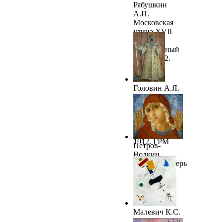
Рябушкин
А.П.
Московская
улица XVII
века в
праздничный
день. 1912.
ГРМ
Головин А.Я.
Портрет
Федора
Шаляпина в
роли Бориса
Годунова.
1912. ГРМ
Петров-
Водкин
К.С.Богоматерь
Умиление
злых сердец.
1914. ГРМ
Малевич К.С.
Супрематизм.