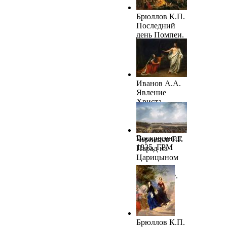
Брюллов К.П.
Последний
день Помпеи.
1833. ГРМ
Иванов А.А.
Явление
Христа
Марии
Магдалине
после
Воскресения.
Чернецов Г.Г.
1835. ГРМ
Парад на
Царицыном
лугу в
Петербурге.
1832-1837
Брюллов К.П.