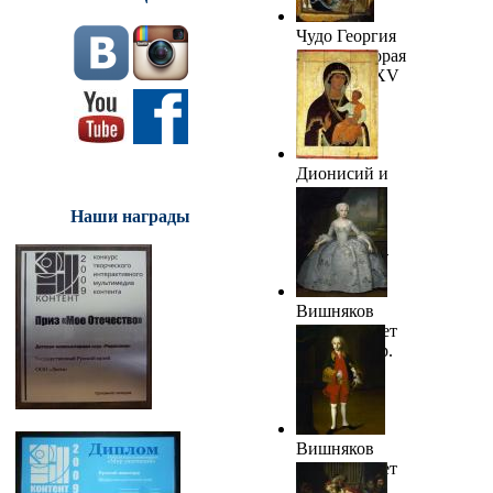
Чудо Георгия
о змие. Вторая
половина XV
в. ГРМ
Дионисий и
мастерская.
Богоматерь
Наши награды
Одигитрия.
Около 1502-
1503
Вишняков
И.Я. Портрет
С.Э.Фермор.
1749
Вишняков
И.Я. Портрет
В.Г.Фермор.