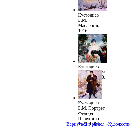
1915. ГРМ
Кустодиев
Б.М.
Масленица.
1916
Кустодиев
Б.М. Купчиха
за чаем. 1918.
ГРМ
Кустодиев
Б.М. Портрет
Федора
Шаляпина.
1922. ГРМ
Вернуться в раздел «Художеств