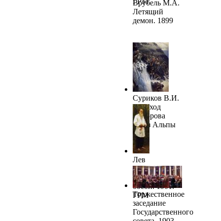
ГРМ
Врубель М.А.
Летящий
демон. 1899
Суриков В.И.
Переход
Суворова
через Альпы
Лев
Николаевич
Толстой
босой. 1901.
Торжественное
ГРМ
заседание
Государственного
совета. 1903.