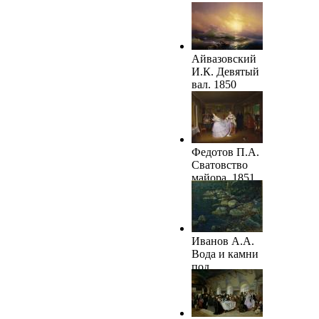
Портрет
сестер
Шишмаревых.
1839
Айвазовский
И.К. Девятый
вал. 1850
Федотов П.А.
Сватовство
майора. 1851
Иванов А.А.
Вода и камни
под
Палаццуола.
1850-1853