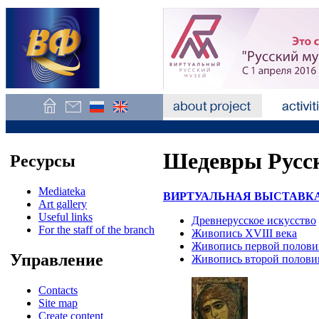
Шедевры Русск
Ресурсы
Mediateka
ВИРТУАЛЬНАЯ ВЫСТАВКА «Ш
Art gallery
Useful links
Древнерусское искусство
For the staff of the branch
Живопись XVIII века
Живопись первой полови
Управление
Живопись второй половин
Contacts
Site map
Create content