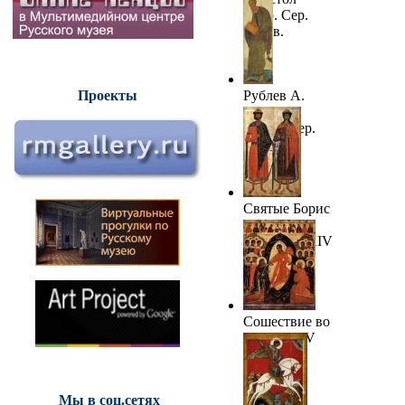
Петр. Сер.
XIV в.
Рублев А.
Проекты
Апостол
Павел. Сер.
XIV в.
Святые Борис
и Глеб.
Середина XIV
в. ГРМ
Сошествие во
ад. XIV-XV
вв.
Мы в соц.сетях