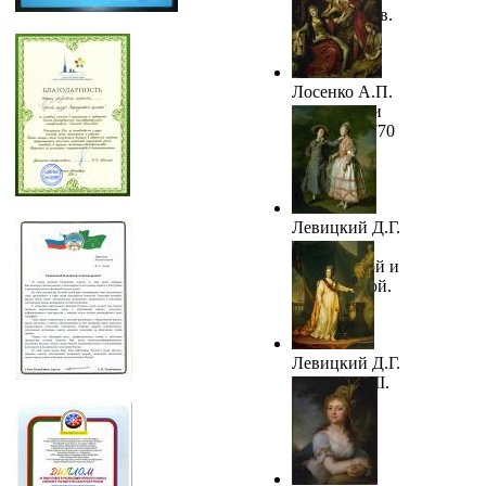
Вт.п. XVIII в.
Лосенко А.П.
Владимир и
Рогнеда. 1770
Левицкий Д.Г.
Портрет
Е.Хрущевой и
Е.Хованской.
1773
Левицкий Д.Г.
Екатерина II.
1783. ГРМ