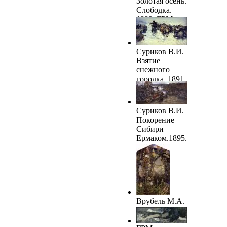
Золотая осень.
Слободка.
1889. ГРМ
Суриков В.И.
Взятие
снежного
городка. 1891
Суриков В.И.
Покорение
Сибири
Ермаком.1895.
ГРМ
Врубель М.А.
Богатырь.
1898–1899.