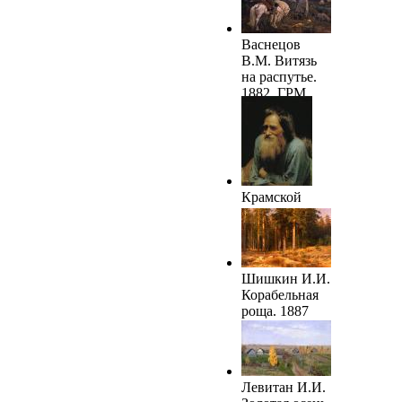
Васнецов
В.М. Витязь
на распутье.
1882. ГРМ
Крамской
И.Н. Мина
Моисеев. 1882
Шишкин И.И.
Корабельная
роща. 1887
Левитан И.И.