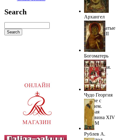
Search
Архангел
Гавриил
(Ангел Златые
Власы). XII
век
Богоматерь
Умиление
Белозерская.
П.п. XIII в.
Чудо Георгия
о змие с
житием.
Первая
половина XIV
в. ГРМ
Рублев А.
Апостол