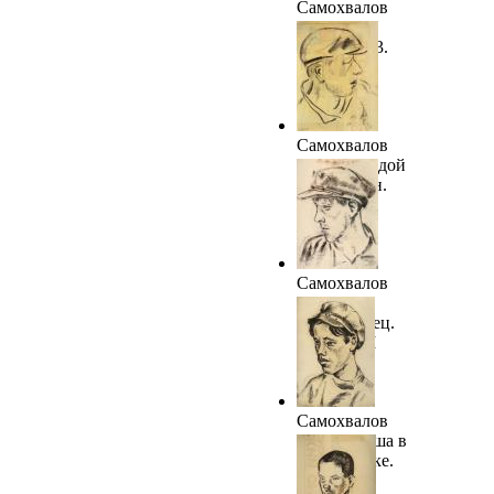
Самохвалов
А.Н. Дед
Шаня. 1923.
ГРМ
Самохвалов
А.Н. Молодой
крестьянин.
1923. ГРМ
Самохвалов
А.Н.
Комсомолец.
1923. ГРМ
Самохвалов
А.Н. Юноша в
косоворотке.
1923. ГРМ