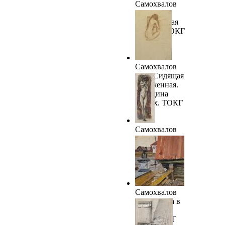
Самохвалов
А.Н.
Обнаженная
фигура. ТОКГ
Самохвалов
А.Н. Сидящая
обнаженная.
Середина
1910-х. ТОКГ
Самохвалов
А.Н.
Обнаженная
1910-е. ТОКГ
Самохвалов
А.Н. Улица в
Бежецке.
1912. ТОКГ