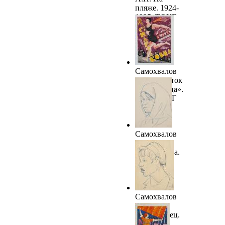
пляже. 1924-
1925. ТОКГ
Самохвалов
А.Н. «Листок
спартаковца».
1924. ТОКГ
Самохвалов
А.Н.
Коммунарка.
(Оксана).
1924-1925.
ТОКГ
Самохвалов
А.Н.
Комсомолец.
1924-1925.