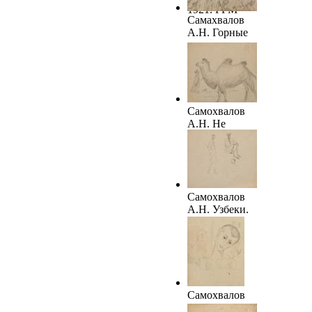
1921. ГРМ
Самахвалов
А.Н. Горные
кишлаки.
1921. ТОКГ
Самохвалов
А.Н. Не
идет.1921.
ТОКГ
Самохвалов
А.Н. Узбеки.
1921. ТОКГ
Самохвалов
А.Н. Мальчик.