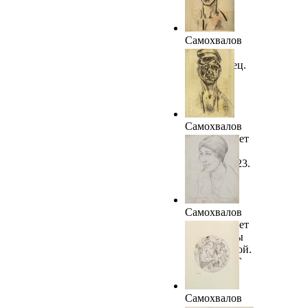
Самохвалов
А.Н.
Комсомолец.
1923. ГРМ
Самохвалов
А.Н. Портрет
мужчины в
картузе. 1923.
ГРМ
Самохвалов
А.Н. Портрет
Александры
Бугославской.
1923. ТОКГ
Самохвалов