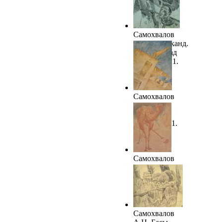
Самохвалов
А.Н.Самарканд.
Мальчик над
озером. 1921.
ГРМ
Самохвалов
А.Н.
Бессоница
(Ночь). 1921.
ГРМ
Самохвалов
А.Н.
Верблюд.
1921. ГРМ
Самохвалов