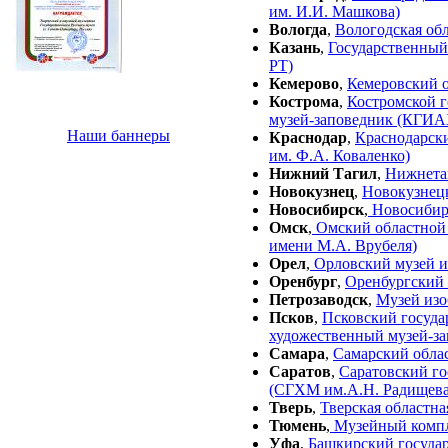
им. И.И. Машкова)
Вологда
,
Вологодская обл
Казань
,
Государственный
РТ)
Кемерово
,
Кемеровский 
Кострома
,
Костромской 
музей-заповедник (КГИ
Наши баннеры
Краснодар
,
Краснодарск
им. Ф.А. Коваленко)
Нижний Тагил
,
Нижнета
Новокузнец
,
Новокузнец
Новосибирск
,
Новосибир
Омск
,
Омский областной 
имени М.А. Врубеля)
Орел
,
Орловский музей и
Оренбург
,
Оренбургский 
Петрозаводск
,
Музей изо
Псков
,
Псковский госуд
художественный музей-
Самара
,
Самарский обла
Саратов
,
Саратовский г
(СГХМ им.А.Н. Радищева
Тверь
,
Тверская областна
Тюмень
,
Музейный компле
Уфа
,
Башкирский госуда