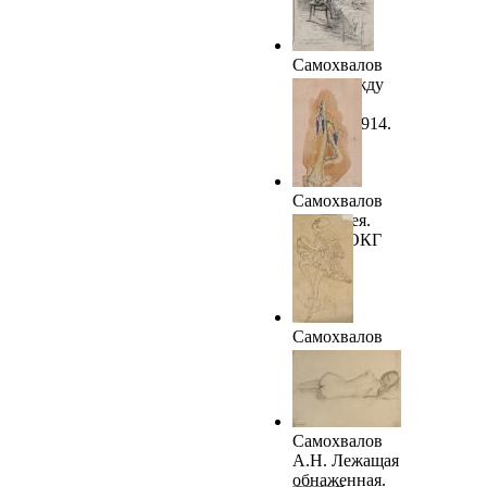
Самохвалов
А.Н. Между
небом и
землей. 1914.
ГРМ
Самохвалов
А.Н. Змея.
1914. ТОКГ
Самохвалов
А.Н.
Балерина.
ТОКГ
Самохвалов
А.Н. Лежащая
обнаженная.