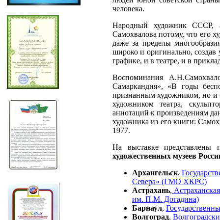
человека.
Народный художник СССР, 
Самохвалова потому, что его х
даже за пределы многообразия
широко и оригинально, создав 
графике, и в театре, и в прикл
Воспоминания А.Н.Самохвал
Самаркандия», «В годы беспо
признанным художником, но и 
художником театра, скульпт
аннотаций к произведениям да
художника из его книги: Само
1977.
На выставке представлены 
художественных музеев Росси
Архангельск
,
Государств
Севера» (ГМО ХКРС)
Астрахань
,
Астраханская
им. П.М. Догадина)
Барнаул
,
Государственн
Волгоград
,
Волгоградски