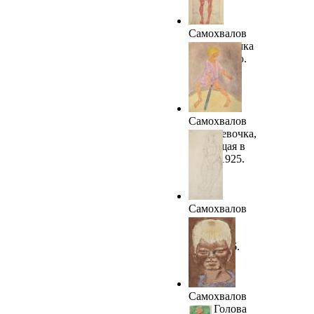
Самохвалов
А.Н. Девочка
с морковью.
1925. ГРМ
Самохвалов
А.Н. Девочка,
играющая в
рюхи. 1925.
ГРМ
Самохвалов
А.Н.
Сидящая.
1925-1926.
ТОКГ
Самохвалов
А.Н. Голова