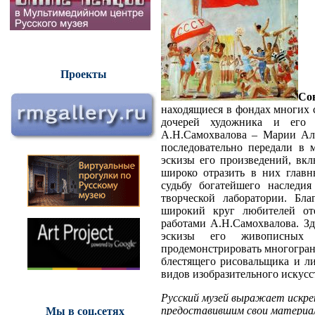
Проекты
Со
находящиеся в фондах многих 
дочерей художника и его 
А.Н.Самохвалова – Марии Але
последовательно передали в 
эскизы его произведений, вкл
широко отразить в них главн
судьбу богатейшего наследи
творческой лаборатории. Бла
широкий круг любителей оте
работами А.Н.Самохвалова. З
эскизы его живописных 
продемонстрировать многогранн
блестящего рисовальщика и ли
видов изобразительного искусс
Русский музей выражает искре
предоставившим свои материал
Мы в соц.сетях