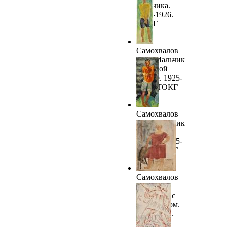
мальчика.
1925-1926.
ТОКГ
Самохвалов
А.Н. Мальчик
в желтой
рубахе. 1925-
1926. ТОКГ
Самохвалов
А.Н. Мальчик
в красной
рубахе. 1925-
1926. ТОКГ
Самохвалов
А.Н.
Женщина с
жеребенком.
1925-1926.
ТОКГ