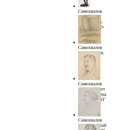
Самохвалов
А.Н.
Негритянка.
Начало 1920-
х. ГРМ
Самохвалов
А.Н. Крыши.
1920–1921.
ГРМ
Самохвалов
А.Н. Портрет
Б.Г.Галёркина.
1920-е. ТОКГ
Самохвалов
А.Н. Женский