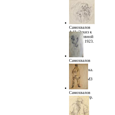
А.Н. Эскиз к
декоративной
тарелке. 1923.
ТОКГ
Самохвалов
А.Н. Эскиз к
декоративной
тарелке. 1923.
ТОКГ
Самохвалов
А.Н.
Головомойка.
1923.
ПГОИАХМЗ
Самохвалов
А.Н. Шахтер.
1923. НХМ