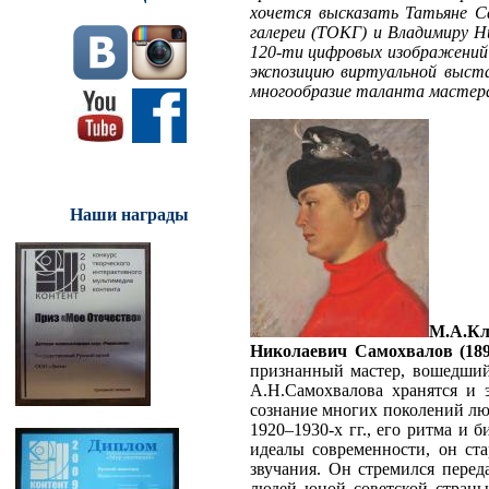
хочется высказать Татьяне С
галереи (ТОКГ) и Владимиру Н
120-ти цифровых изображений п
экспозицию виртуальной выста
многообразие таланта мастера 
Наши награды
М.А.К
Николаевич Самохвалов (189
признанный мастер, вошедший 
А.Н.Самохвалова хранятся и 
сознание многих поколений лю
1920–1930-х гг., его ритма и 
идеалы современности, он ст
звучания. Он стремился пере
людей юной советской страны.