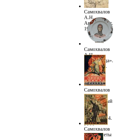
Самохвалов
А.Н.
Автопортрет.
1923. ВОКГ
Самохвалов
А.Н.
«Работница».
1923-1968.
ТОКГ
Самохвалов
А.Н.
Бессмертный
вождь
Октября
Ленин. 1924.
ГРМ
Самохвалов
А.Н. Советы