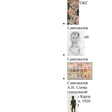
1918. ТОКГ
Самохвалов
А.Н.
Новогодний
праздник.
1918-1919.
ТОКГ
Самохвалов
А.Н. Мужской
портрет. 1918.
ВОКГ
Самохвалов
А.Н. Схема
социальной
теории Карла
Маркса. 1920-
е. ГРМ