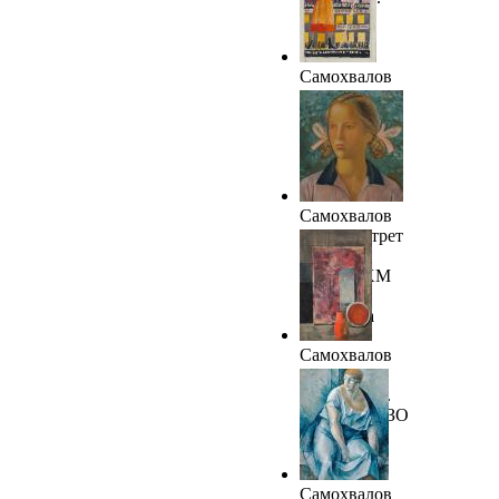
ТОКГ
Самохвалов
А.Н. «Расти
кооперация».
1924. ТОКГ
Самохвалов
А.Н. Портрет
девочки.
1924.СГХМ
им.А.Н.
Радищева
Самохвалов
А.Н.
Натюрморт.
1924. ОМИЗО
Самохвалов