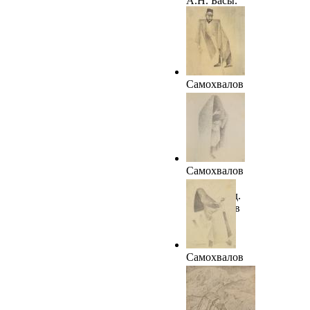
А.Н. Басы.
1921. ГРМ
Самохвалов
А.Н.
Самарканд.
Бухарский
еврей. 1921.
ГРМ
Самохвалов
А.Н.
Самарканд.
Женщина в
парандже.
1921. ГРМ
Самохвалов
А.Н.
Самарканд.
Женщина-
таджичка.