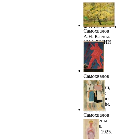
А.Н.
Работница.
1924. ККХМ
им.
Ф.А.Коваленко
Самохвалов
А.Н. Клёны.
1924. ВМИИ
им. И.И.
Машкова
Самохвалов
А.Н.
Пролетарии,
боритесь с
опасностью
новых войн.
1925. ГРМ
Самохвалов
А.Н. Жены
рыбаков.
Ладога. 1925.
ГРМ