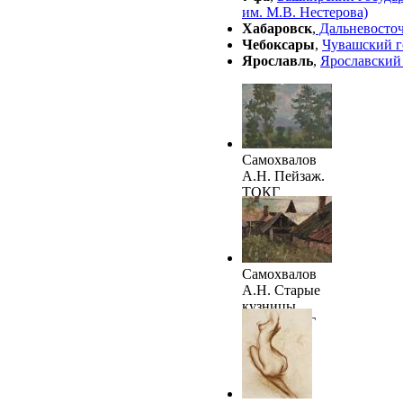
им. М.В. Нестерова)
Хабаровск
,
Дальневосто
Чебоксары
,
Чувашский г
Ярославль
,
Ярославский
Самохвалов
А.Н. Пейзаж.
ТОКГ
Самохвалов
А.Н. Старые
кузницы.
1909. ТОКГ