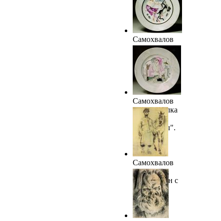
ГРМ
Самохвалов
А.Н. Тарелка
"Женщина с
козочкой".
1923. ГРМ
Самохвалов
А.Н. Тарелка
"Завтрак
работницы".
1923. ГРМ
Самохвалов
А.Н.
Крестьянин с
лошадью.
1923. ГРМ