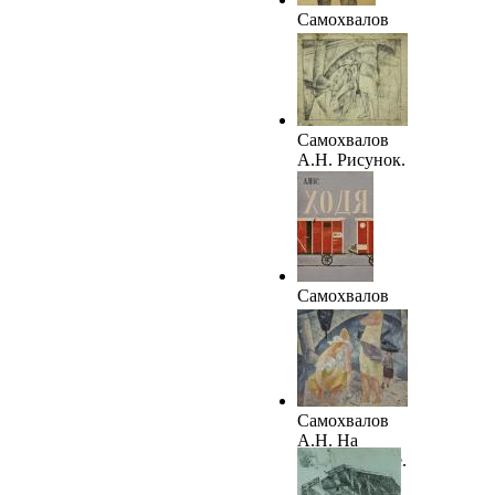
Самохвалов
А.Н. Мужской
портрет. 1920-
е. ВОКГ
Самохвалов
А.Н. Рисунок.
1920-е.
ГХМАК
Самохвалов
А.Н. Эскиз
обложки.
1920-е. ТОКГ
Самохвалов
А.Н. На
берегу. 1920-е.
ГХМАК