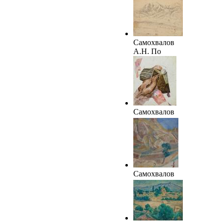
1921. ТОКГ.
Самохвалов
А.Н. По
дороге из
Самарканда.
1921. ТОКГ
Самохвалов
А.Н.
Верблюд.
1921.
КОМИИ
Самохвалов
А.Н. В скалах.
1921. ОМИИ
им.
М.А.Врубеля