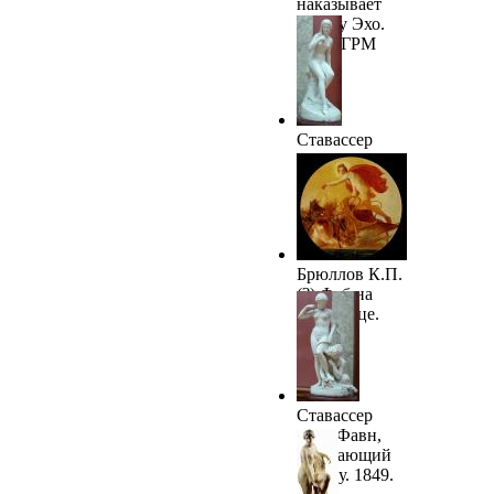
наказывает
нимфу Эхо.
1842. ГРМ
Ставассер
П.А. Русалка
(Нимфа).
1845. ГРМ
Брюллов К.П.
(?) Феб на
колеснице.
1846 (?)
Ставассер
П.А. Фавн,
разувающий
нимфу. 1849.