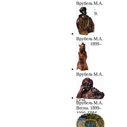
Врубель М.А.
Богатырь.
1898–1899.
ГРМ
Врубель М.А.
Садко. 1899–
1900
Врубель М.А.
Морская
царевна
(Волхова).
1899–1900.
ГРМ
Врубель М.А.
Весна. 1899–
1900. ГРМ