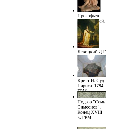
Прокофьев
И.П. Морфей.
1782
Левицкий Д.Г.
Екатерина II.
1783. ГРМ
Крист И. Суд
Париса. 1784.
ГРМ
Подзор "Семь
Симеонов".
Конец XVIII
в. ГРМ