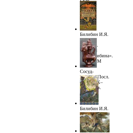
ГРМ
Билибин И.Я.
Афиша
«Сказки.
Рисунки
И.Я.Билибина».
1903. ГРМ
Сосуд-
Полкан. Посл.
треть XIX–
нач. ХХ в.
ГРМ
Билибин И.Я.
«И дивясь,
перед
собой...».
1905. ГРМ