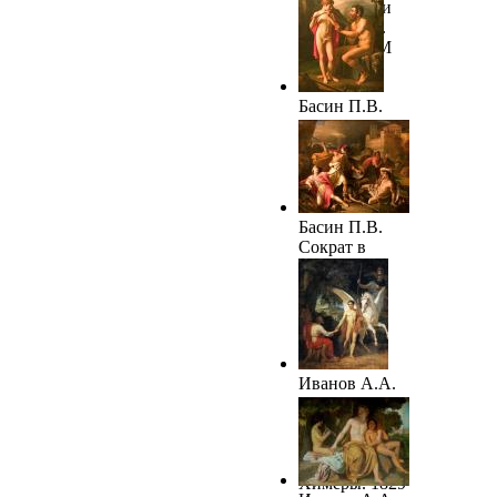
«Илиады» и
«Одиссеи».
1820-е. ГРМ
Басин П.В.
Фавн Марсий
учит юношу
Олимпия игре
на свирели.
1821. ГРМ
Басин П.В.
Сократ в
битве при
Потидее
защищает
Алкивиада.
1828
Иванов А.А.
Беллерофонт
отправляется
в поход
против
Химеры. 1829