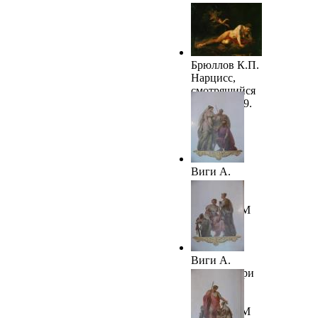
Персей и
Андромеда.
Конец 1810-х
Брюллов К.П.
Нарцисс,
смотрящийся
в воду. 1819.
ГРМ
Виги А.
Одиссей и
Пенелопа.
1820-е. ГРМ
Виги А.
Ахиллес при
дворе царя
Ликомеда.
1820-е. ГРМ