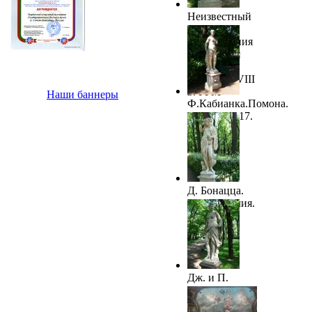
Неизвестный
скульптор.
Диана. Копия
с античной
статуи.
Италия. XVIII
в. ГРМ
Наши баннеры
Ф.Кабианка.Помона.
Италия. 1717.
ГРМ
Д. Бонацца.
Ночь. Италия.
1717. ГРМ
Дж. и П.
Гропелли.
Талия, муза