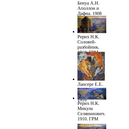
Бенуа А.Н.
Аполлон и
Дафна. 1908
Рерих Н.К.
Соловей-
разбойник.
1910. ГРМ
Лансере Е.Е.
Персей и
Андромеда.
1910
Рерих Н.К.
Микула
Селянинович.
1910. ГРМ