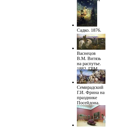
Садко. 1876.
ГРМ
Васнецов
В.М. Витязь
на распутье.
1882. ГРМ
Семирадский
Г.И. Фрина на
празднике
Посейдона.
1889