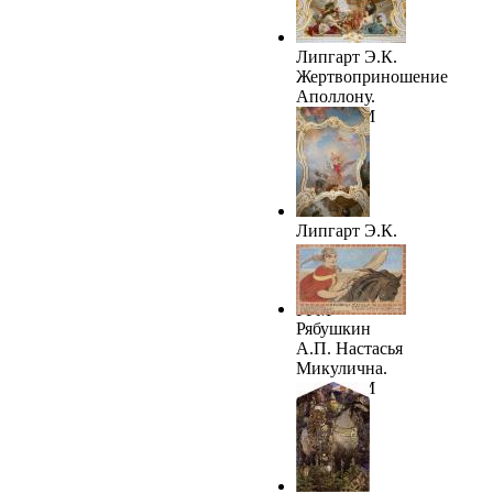
Липгарт Э.К.
Жертвоприношение
Аполлону.
1896. ГРМ
Липгарт Э.К.
Поэзия
верхом на
Пегасе. 1896.
ГРМ
Рябушкин
А.П. Настасья
Микулична.
1898. ГРМ