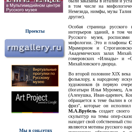
были заказаны в Италии и уста
в том числе на мифологич
Немезида, нимфы, музы Талия
другие).
Особая страница русского
Проекты
интерьеров зданий, в том ч
Русского музея, росписям
мифологии. Это и плафоны
С
Мраморном и Строгановск
Академических залах Михай
гомеровских «Илиады» и «
Михайловского дворца.
Во второй половине XIX века 
фольклору, к народному иску
художников (в первую оче
(богатыри Илья Муромец, Ал
(Аленушка, Иван-царевич, К
обращается к теме былин в с
фриз", которые он исполнил 
М.А.Врубель
создает своего
скульптур на темы опер-сказ
находит свой собственный сти
являются мотивы русского нар
Мы в соц.сетях