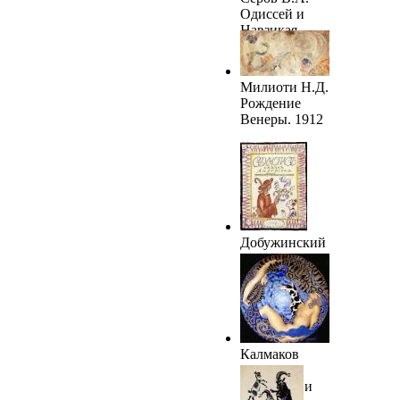
Одиссей и
Навзикая.
1910. ГРМ
Милиоти Н.Д.
Рождение
Венеры. 1912
Добужинский
М.В.
«Свинопас».
1917. ГРМ
Калмаков
Н.К.
Артемида и