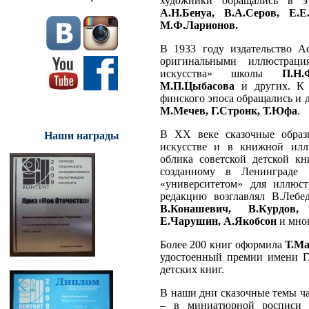
художники обращались в э
А.Н.Бенуа, В.А.Серов, Е.Е
М.Ф.Ларионов.
В 1933 году издательство A
оригинальными иллюстраци
искусства» школы
П.Н.
М.П.Цыбасова
и других. К т
финского эпоса обращались и 
М.Мечев, Г.Стронк, Т.Юфа
.
В XX веке сказочные образ
Наши награды
искусстве и в книжной илл
облика советской детской к
созданному в Ленинграде 
«университетом» для иллюст
редакцию возглавлял В.Лебед
В.Конашевич, В.Курдов,
Е.Чарушин, А.Якобсон
и мног
Более 200 книг оформила
Т.М
удостоенный премии имени Г.
детских книг.
В наши дни сказочные темы ча
– в миниатюрной росписи П