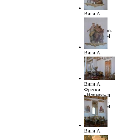
Виги А.
Прощание
Гектора с
Андромахой.
1820-е. ГРМ
Виги А.
Парис и
Елена. 1820-е.
ГРМ
Виги А.
Фрески
«Илиады» и
«Одиссеи».
1820-е. ГРМ
Виги А.
Фрески