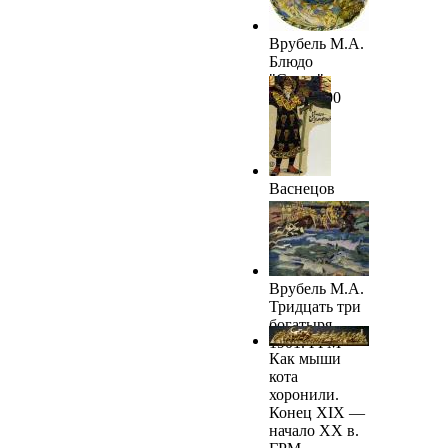
Врубель М.А.
Блюдо
"Садко".
1899–1900
Васнецов
В.М. Кощей
Бессмертный.
Начало XX в.
ГРМ
Врубель М.А.
Тридцать три
богатыря.
1901. ГРМ
Как мыши
кота
хоронили.
Конец XIX —
начало ХХ в.