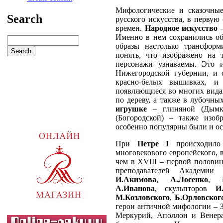
Мифологические и сказочные
Search
русского искусства, в первую
времен.
Народное искусство
–
Именно в нем сохранились об
образы настолько трансформ
понять, что изображено на
персонажи узнаваемы. Это 
Нижегородской губернии, и
красно-белых вышивках, и
появляющиеся во многих вида
по дереву, а также в лубочны
игрушке
– глиняной (Дымко
(Богородской) – также изоб
особенно популярны были и ос
При
Петре I
происходило
многовекового европейского, в
чем в XVIII – первой полови
преподавателей Академии 
И.Акимова
,
А.Лосенко
,
А.Иванова
, скульпторов
И
М.Козловского
,
Б.Орловског
герои античной мифологии – З
Меркурий, Аполлон и Венера