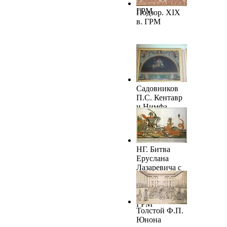
сиринге. 1838.
ГРМ
Подзор. XIX
в. ГРМ
Садовников
П.С. Кентавр
и Нимфа.
Конец 1830-х
– начало 1840-
х. ГРМ
НГ. Битва
Еруслана
Лазаревича с
Царем
Змейским.
1830-1840-е.
ГРМ
Толстой Ф.П.
Юнона