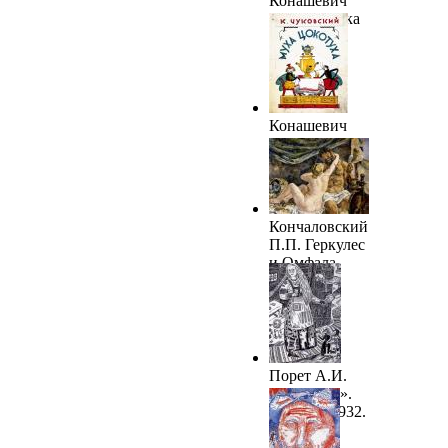
Конашевич
В.М. "Сказка
о золотом
петушке".
ГРМ
Конашевич
В.М. «Муха-
цокотуха».
1927. ГРМ
Кончаловский
П.П. Геркулес
и Омфала.
1928
Порет А.И.
«Калевала».
Руна 22. 1932.
ГРМ