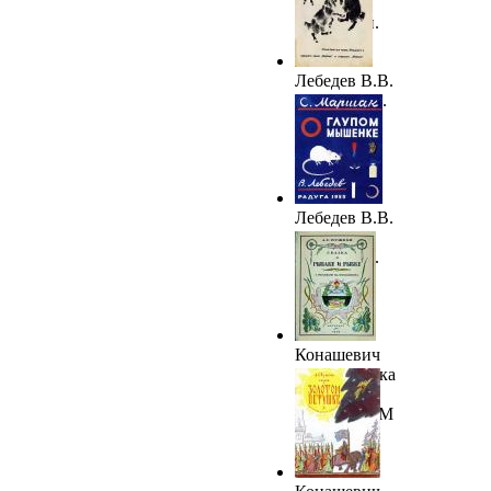
спящий
Эндимион.
1917
Лебедев В.В.
"Три козла".
1923. ГРМ
Лебедев В.В.
«О глупом
мышонке».
1925. ГРМ
Конашевич
В.М. «Сказка
о рыбаке и
рыбке». ГРМ