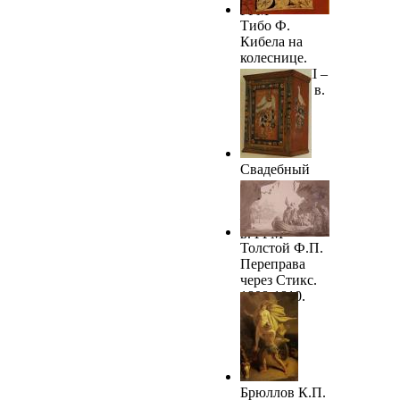
ГРМ
Тибо Ф.
Кибела на
колеснице.
Конец XVIII –
начало XIX в.
ГРМ
Свадебный
шкафчик.
Конец XVIII
— начало XIX
в. ГРМ
Толстой Ф.П.
Переправа
через Стикс.
1808-1810.
ГРМ
Брюллов К.П.