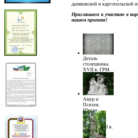
дымковской и каргопольской и
Приглашаем к участию в вир
нашем проекте!
Деталь
столешника.
XVII в. ГРМ
Амур и
Психея.
Школа
Бернини.
Италия.
Конец XVII в.
ГРМ