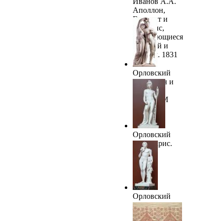
Иванов А.А.
Аполлон,
Гиацинт и
Кипарис,
занимающиеся
музыкой и
пением. 1831
Орловский
Б.И. Фавн и
вакханка.
1837. ГРМ
Орловский
Б.И. Парис.
1838
Орловский
Б.И. Фавн,
играющий на