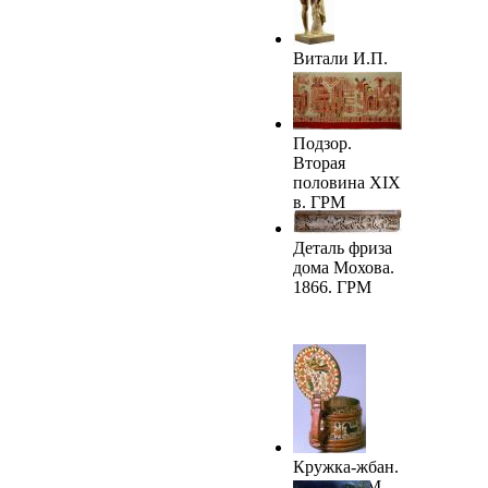
ГРМ
Витали И.П.
Венера. 1852.
ГРМ
Подзор.
Вторая
половина XIX
в. ГРМ
Деталь фриза
дома Мохова.
1866. ГРМ
Кружка-жбан.
XIX в. ГРМ