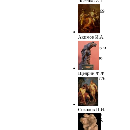
Лосенко А.П.
Зевс и
Фетида. 1769.
ГРМ
Акимов И.А.
Прометей
делает статую
по
приказанию
Минервы.
1775. ГРМ
Щедрин Ф.Ф.
Марсий. 1776.
ГРМ
Соколов П.И.
Меркурий и
Аргус. 1776.
ГРМ