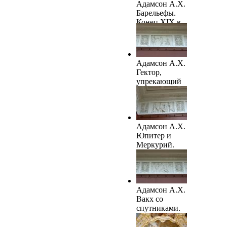
Адамсон А.Х.
Барельефы.
Конец XIX в.
ГРМ
Адамсон А.Х.
Гектор,
упрекающий
Париса.
Конец XIX в.
ГРМ
Адамсон А.Х.
Юпитер и
Меркурий.
Конец XIX в.
ГРМ
Адамсон А.Х.
Вакх со
спутниками.
Конец XIX в.
ГРМ