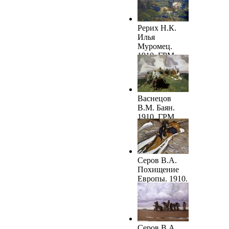
Рерих Н.К.
Илья
Муромец.
1910. ГРМ
Васнецов
В.М. Баян.
1910. ГРМ
Серов В.А.
Похищение
Европы. 1910.
ГРМ
Серов В.А.