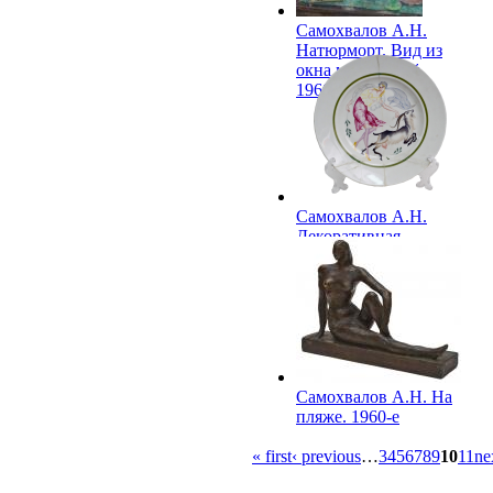
Самохвалов А.Н.
Натюрморт. Вид из
окна мастерской.
1960-е
Самохвалов А.Н.
Декоративная
тарелка «Девушка с
козочкой». 1960-е.
(1923,1960-е)
Самохвалов А.Н. На
пляже. 1960-е
« first
‹ previous
…
3
4
5
6
7
8
9
10
11
ne