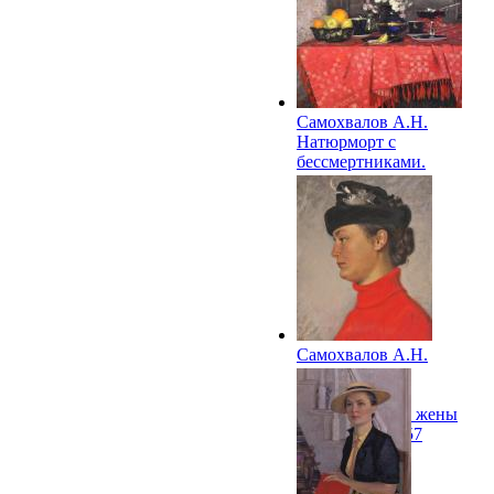
Самохвалов А.Н.
Натюрморт с
бессмертниками.
1956
Самохвалов А.Н.
Портрет
М.А.Клещар-
Самохваловой, жены
художника. 1957