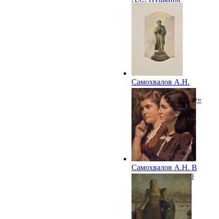
Самохвалов А.Н.
Иллюстрация к
«Евгению Онегину»
А.С. Пушкина
Самохвалов А.Н. В
филармонии. 1950