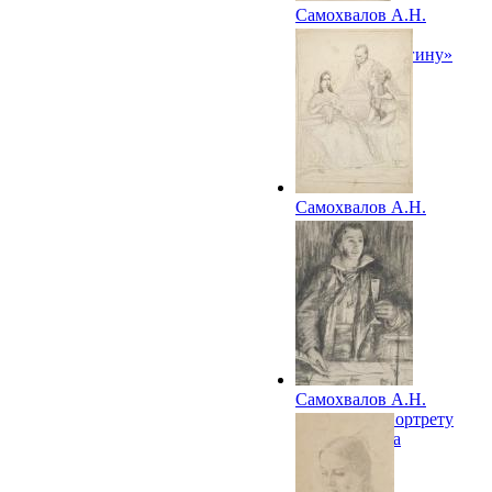
Самохвалов А.Н.
Иллюстрация к
«Евгению Онегину»
А.С.Пушкина
Самохвалов А.Н.
Иллюстрация к
литературному
произведению
Самохвалов А.Н.
Набросок к портрету
А.С.Пушкина