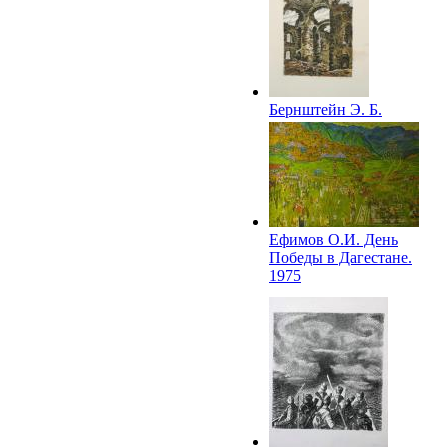
Бернштейн Э. Б.
Новгород. Церковь
Успения на Волотове,
разрушенная врагом.
1975
Ефимов О.И. День
Победы в Дагестане.
1975