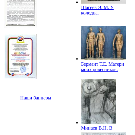
Шагеев Э. М. У
колодца.
Бермант Т.Е. Матери
моих ровесников.
Наши баннеры
Минаев В.Н. В
госпитале. 1973