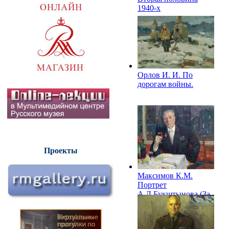
1940-х
Орлов И. И. По
дорогам войны.
Проекты
Максимов К.М.
Портрет
А.Д.Букштынова (За
Победу). 1966