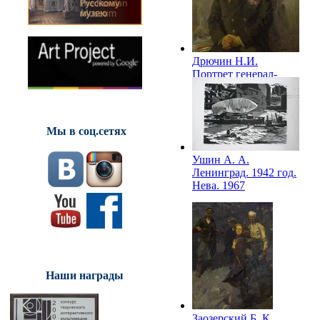
Дрючин Н.И.
Портрет генерал-
лейтенанта
Лисицына. 1966
Мы в соц.сетях
Ушин А. А.
Ленинград. 1942 год.
Нева. 1967
Наши награды
Заозерский Б. К.