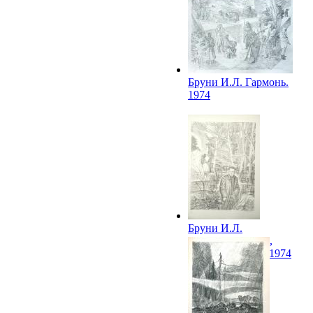
Бруни И.Л. Гармонь.
1974
Бруни И.Л.
А.Т.Твардовский,
весна 1945 года. 1974