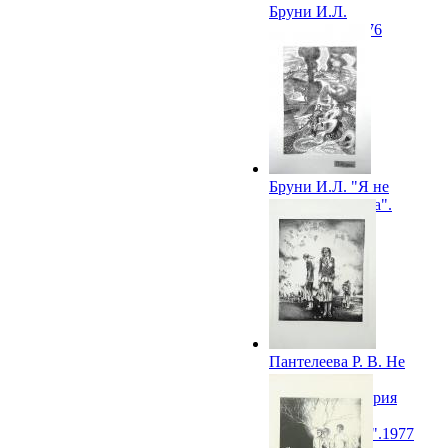
Бруни И.Л.
Переправа. 1976
Бруни И.Л. "Я не
слышал разрыва".
1976
Пантелеева Р. В. Не
все вернулись.
Графическая серия
"Великая
Отечественная".1977