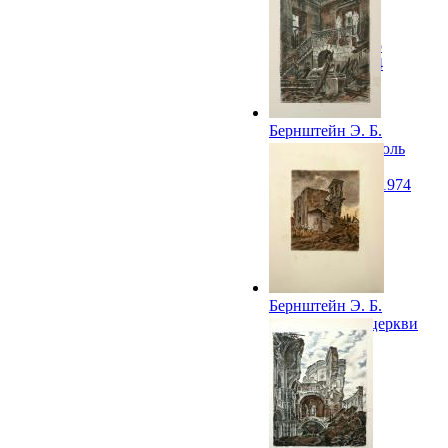
Воскресенского
собора Ново-
Иерусалимского
монастыря. 1974
Бернштейн Э. Б.
Москва. Вестибюль
первого здания
консерватории. 1974
Бернштейн Э. Б.
Псков. Руины церкви
Сергия. 1974