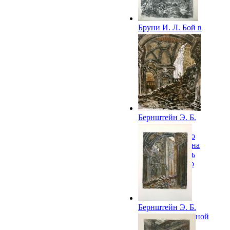
Бруни И. Л. Бой в
болоте. 1974
Бернштейн Э. Б.
Истра. Вид из
галереи второго
яруса ротонды на
Алтарную часть
Воскресенского
собора. 1974
Бернштейн Э. Б.
Руины центральной
части