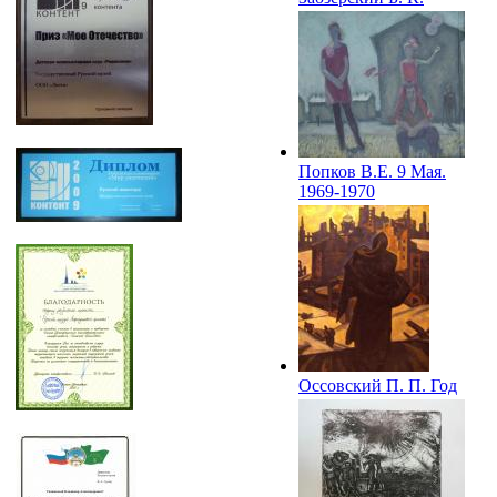
Народные мстители.
1967
Попков В.Е. 9 Мая.
1969-1970
Оссовский П. П. Год
1943-й. 1969