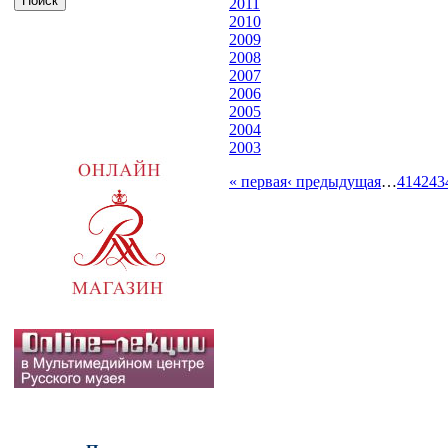
2011
2010
2009
2008
2007
2006
2005
2004
2003
« первая
‹ предыдущая
…
41
42
43