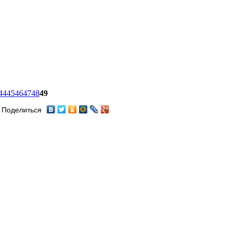
44
45
46
47
48
49
Поделиться