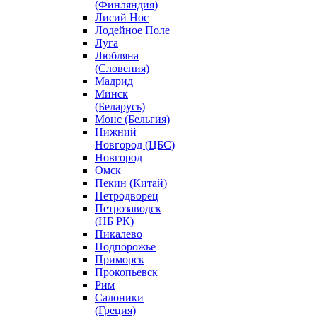
(Финляндия)
Лисий Нос
Лодейное Поле
Луга
Любляна
(Словения)
Мадрид
Минск
(Беларусь)
Монс (Бельгия)
Нижний
Новгород (ЦБС)
Новгород
Омск
Пекин (Китай)
Петродворец
Петрозаводск
(НБ РК)
Пикалево
Подпорожье
Приморск
Прокопьевск
Рим
Салоники
(Греция)