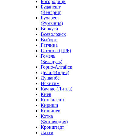
Богородицк
Будапешт
(Венгрия)
Бухарест
(Румыния)
Воркута
Всеволожск
Выборг
Гатчина
Гатчина (ЦРБ)
Гомель
(Беларусь)
Горно-Алтайск
Дели (Индия)
Душанбе
Искитим
Каунас (Литва)
Киев
Кингисепп
Кириши
Кишинев
Котка
(Финляндия)
Кронштадт
Лахти