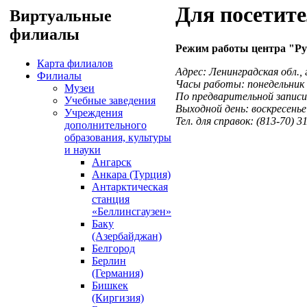
Для посетит
Виртуальные
филиалы
Режим работы центра "Ру
Карта филиалов
Адрес: Ленинградская обл., 
Филиалы
Часы работы: понедельник -
Музеи
По предварительной записи
Учебные заведения
Выходной день: воскресенье
Учреждения
Тел. для справок: (813-70) 3
дополнительного
образования, культуры
и науки
Ангарск
Анкара (Турция)
Антарктическая
станция
«Беллинсгаузен»
Баку
(Азербайджан)
Белгород
Берлин
(Германия)
Бишкек
(Киргизия)