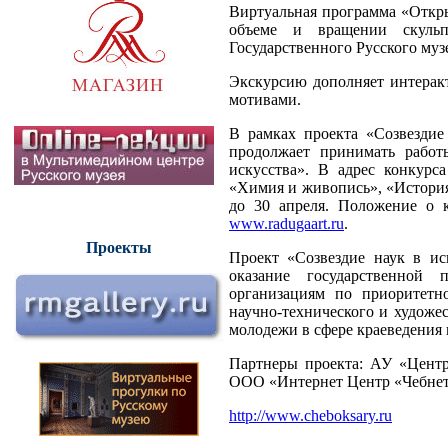
Виртуальная программа «Откр
объеме и вращении скульп
Государственного Русского муз
Экскурсию дополняет интерак
мотивами.
В рамках проекта «Созвездие
продолжает принимать работ
искусства». В адрес конкурс
«Химия и живопись», «История
до 30 апреля. Положение о к
www.radugaart.ru
.
Проекты
Проект «Созвездие наук в ис
оказание государственной 
организациям по приоритетн
научно-технического и художес
молодежи в сфере краеведения 
Партнеры проекта: АУ «Центр
ООО «Интернет Центр «Чебнет
http://www.cheboksary.ru