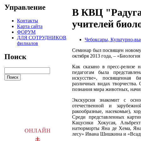
Управление
В КВЦ "Радуга
Контакты
учителей биол
Карта сайта
ФОРУМ
ДЛЯ СОТРУДНИКОВ
Чебоксары, Культурно-вы
филиалов
Семинар был посвящен новому 
Поиск
октября 2013 года, – «Биология
Как сказано в пресс-релизе 
педагогам была представле
искусстве», посвященная б
различных видах творчества. 
познания мира животных, начин
Экскурсия знакомит с осн
отечественной и зарубежн
ракообразные, насекомые), х
Среди представленных карти
Кацусики Хокусая, Альбрехт
натюрморты Яна де Хема, Яна
лесу» Ивана Шишкина и «Всад