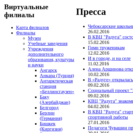
Виртуальные
Пресса
филиалы
Чебоксарские школьни
Карта филиалов
26.02.2016
Филиалы
В КВЦ "Радуга" состо
Музеи
15.02.2016
Учебные заведения
Гимн труженикам
Учреждения
12.02.2016
дополнительного
И в городе, и на селе
образования, культуры
11.02.2016
и науки
Алена Аршинова откр
Ангарск
10.02.2016
Анкара (Турция)
В «Радуге» открылась
Антарктическая
09.02.2016
станция
Социальный проект "
«Беллинсгаузен»
09.02.2016
Баку
КВЦ "Радуга" знаком
(Азербайджан)
04.02.2016
Белгород
В КВЦ "Радуга" стар
Берлин
спортивной работы
(Германия)
27.01.2016
Бишкек
Педагоги Чувашии пр
(Киргизия)