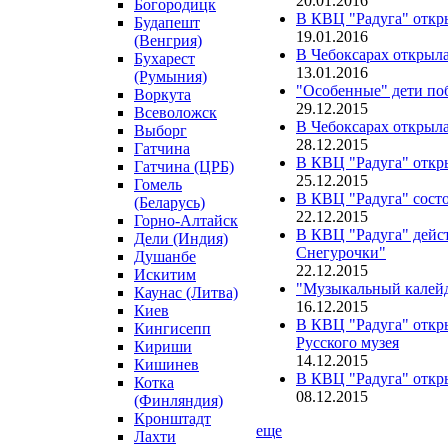
20.01.2016
Богородицк
В КВЦ "Радуга" откр
Будапешт
19.01.2016
(Венгрия)
В Чебоксарах открыла
Бухарест
13.01.2016
(Румыния)
"Особенные" дети по
Воркута
29.12.2015
Всеволожск
В Чебоксарах открыла
Выборг
28.12.2015
Гатчина
В КВЦ "Радуга" откр
Гатчина (ЦРБ)
25.12.2015
Гомель
В КВЦ "Радуга" сост
(Беларусь)
22.12.2015
Горно-Алтайск
В КВЦ "Радуга" дейст
Дели (Индия)
Снегурочки"
Душанбе
22.12.2015
Искитим
"Музыкальный калейд
Каунас (Литва)
16.12.2015
Киев
В КВЦ "Радуга" откр
Кингисепп
Русского музея
Кириши
14.12.2015
Кишинев
В КВЦ "Радуга" откр
Котка
08.12.2015
(Финляндия)
Кронштадт
еще
Лахти