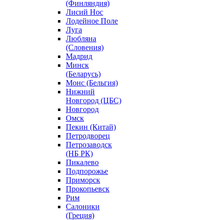
(Финляндия)
Лисий Нос
Лодейное Поле
Луга
Любляна
(Словения)
Мадрид
Минск
(Беларусь)
Монс (Бельгия)
Нижний
Новгород (ЦБС)
Новгород
Омск
Пекин (Китай)
Петродворец
Петрозаводск
(НБ РК)
Пикалево
Подпорожье
Приморск
Прокопьевск
Рим
Салоники
(Греция)