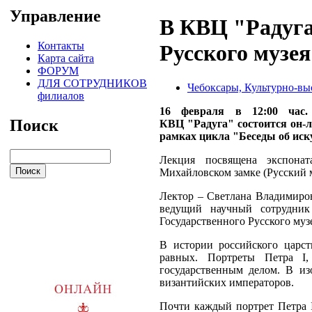
Управление
В КВЦ "Радуга
Контакты
Русского музея
Карта сайта
ФОРУМ
ДЛЯ СОТРУДНИКОВ
Чебоксары, Культурно-вы
филиалов
16 февраля в 12:00 ча
Поиск
КВЦ
"Радуга"
состоится он-
рамках цикла "Беседы об иску
Лекция посвящена экспонат
Михайловском замке (Русский м
Лектор – Светлана Владимиров
ведущий научный сотрудни
Государственного Русского муз
В истории российского царс
равных. Портреты Петра I,
государственным делом. В и
византийских императоров.
Почти каждый портрет Петра 