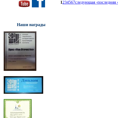
1
2
3
4
5
6
7
следующая ›
последняя 
Наши награды