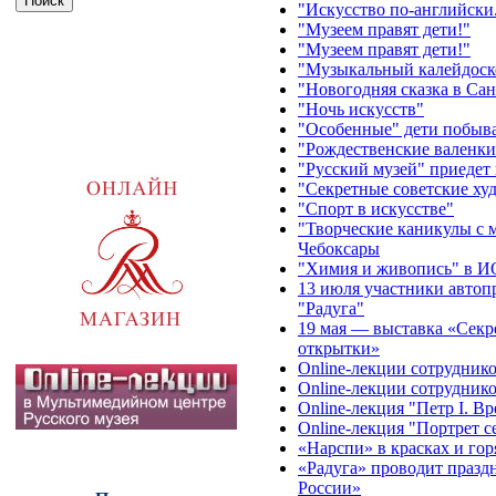
"Искусство по-английски. 
"Музеем правят дети!"
"Музеем правят дети!"
"Музыкальный калейдоско
"Новогодняя сказка в Сан
"Ночь искусств"
"Особенные" дети побыва
"Рождественские валенки"
"Русский музей" приедет
"Секретные советские худ
"Спорт в искусстве"
"Творческие каникулы с 
Чебоксары
"Химия и живопись" в ИО
13 июля участники автоп
"Радуга"
19 мая — выставка «Секре
открытки»
Online-лекции сотруднико
Online-лекции сотруднико
Online-лекция "Петр I. В
Online-лекция "Портрет с
«Нарспи» в красках и гор
«Радуга» проводит празд
России»