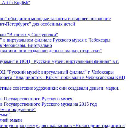
Art in English"
п" объединил молодые таланты и старшее поколение
кт-Петербурге" для особенных детей
ли "В гостях у Снегурочки"
 в виртуальном филиале Русского музея г. Чебоксары
 в Чебоксары. Виртуально
ожники: они создавали деньги, марки, открытки"
музами" в ИОЦ "Русский музей: виртуальный филиал" в г.
Ц "Русский музей: виртуальный филиал" г. Чебоксары
робега "Владивосток - Крым" побывали в Чебоксарском КВЦ
тные советские художники: они создавали деньги, марки,
в Государственного Русского музея
в Государственного Русского музея на 2015 год
ремя и окружение"
емьи"
ячей эмали
ничную программу для школьников «Новогодние традиции в