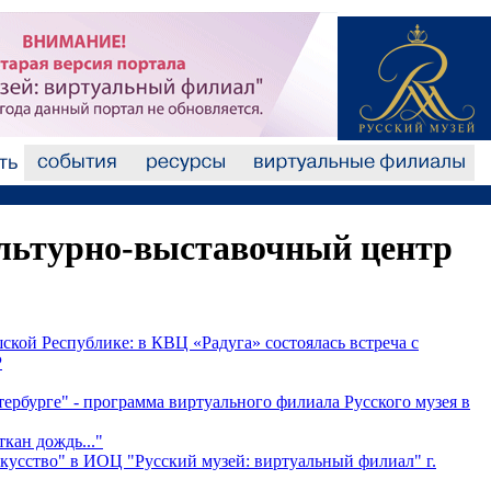
льтурно-выставочный центр
ской Республике: в КВЦ «Радуга» состоялась встреча с
Р
ербурге" - программа виртуального филиала Русского музея в
кан дождь..."
кусство" в ИОЦ "Русский музей: виртуальный филиал" г.