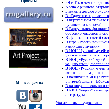
Проекты
«Я и Ты: о чем говорят п
Алена Аршинова открыла 
Биеннале детского рисунк
В «Радуге» открылась выс
В виртуальном филиале Ру
чувашского костюма"
В Виртуальном филиале Р
оборонно-массовой и спо
В День защиты детей сос
В игре «России воины-сы
каникулы с музами».
В ИОЦ "Русский музей: в
учителей математики гор
В ИОЦ «Русский музей: в
ко Дню семьи, любви и в
В ИОЦ «Русский музей: 
живописи — мариной
В каникулы в ИОЦ "Русск
учителей школ г. Чебокса
Мы в соц.сетях
В каникулы школьники из
В КВЦ "Радуга" анонсиро
литературы
Указатель имен художников