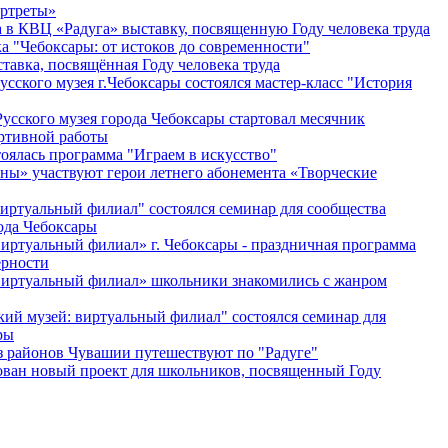
ортреты»
в КВЦ «Радуга» выставку, посвященную Году человека труда
а "Чебоксары: от истоков до современности"
тавка, посвящённая Году человека труда
сского музея г.Чебоксары состоялся мастер-класс "История
усского музея города Чебоксары стартовал месячник
ртивной работы
тоялась программа "Играем в искусство"
ны» участвуют герои летнего абонемента «Творческие
иртуальный филиал" состоялся семинар для сообщества
ода Чебоксары
иртуальный филиал» г. Чебоксары - праздничная программа
ерности
виртуальный филиал» школьники знакомились с жанром
ий музей: виртуальный филиал" состоялся семинар для
ры
 районов Чувашии путешествуют по "Радуге"
ван новый проект для школьников, посвященный Году