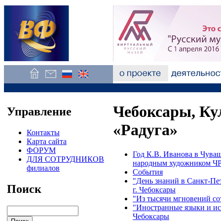
Чебоксары, Ку
Управление
«Радуга»
Контакты
Карта сайта
ФОРУМ
Год К.В. Иванова в Чуваш
ДЛЯ СОТРУДНИКОВ
народным художником Ч
филиалов
События
"День знаний в Санкт-Пет
Поиск
г. Чебоксары
"Из тысячи мгновений сот
"Иностранные языки и ис
Чебоксары