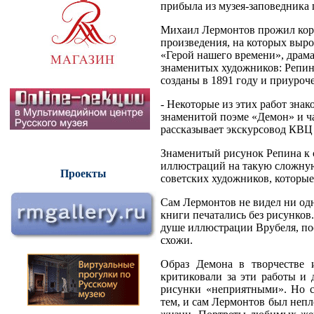
прибыла из музея-заповедника
Михаил Лермонтов прожил корот
произведения, на которых выр
«Герой нашего времени», драма
знаменитых художников: Репин
созданы в 1891 году и приуроч
- Некоторые из этих работ зна
знаменитой поэме «Демон» и ча
рассказывает экскурсовод КВЦ
Знаменитый рисунок Репина к 
иллюстраций на такую сложную
Проекты
советских художников, которы
Сам Лермонтов не видел ни од
книги печатались без рисунко
душе иллюстрации Врубеля, пос
схожи.
Образ Демона в творчестве 
критиковали за эти работы и
рисунки «неприятными». Но с
тем, и сам Лермонтов был непл