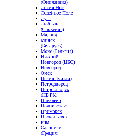
(Финляндия)
Лисий Нос
Лодейное Поле
Луга
Любляна
(Словения)
Мадрид
Минск
(Беларусь)
Монс (Бельгия)
Нижний
Новгород (ЦБС)
Новгород
Омск
Пекин (Китай)
Петродворец
Петрозаводск
(НБ РК)
Пикалево
Подпорожье
Приморск
Прокопьевск
Рим
Салоники
(Греция)