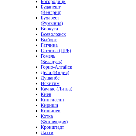
Богородицк
Будапешт
(Венгрия)
Бухарест
(Румыния)
Воркута
Всеволожск
Выборг
Гатчина
Гатчина (ЦРБ)
Гомель
(Беларусь)
Горно-Алтайск
Дели (Индия)
Душанбе
Искитим
Каунас (Литва)
Киев
Кингисепп
Кириши
Кишинев
Котка
(Финляндия)
Кронштадт
Лахти