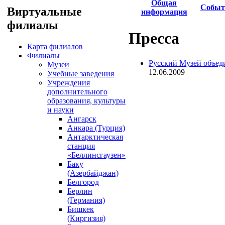
Общая
Событ
Виртуальные
информация
филиалы
Пресса
Карта филиалов
Филиалы
Русский Музей объед
Музеи
12.06.2009
Учебные заведения
Учреждения
дополнительного
образования, культуры
и науки
Ангарск
Анкара (Турция)
Антарктическая
станция
«Беллинсгаузен»
Баку
(Азербайджан)
Белгород
Берлин
(Германия)
Бишкек
(Киргизия)