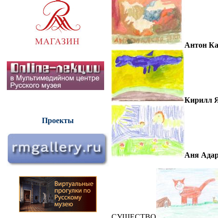
Антон Ка
Кирилл Я
Проекты
Аня Адар
СУЩЕСТВО