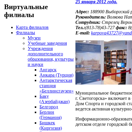
25 января 2012 года.
Виртуальные
Адрес:
188900 Выборгский р
филиалы
Руководитель:
Волкова Нат
Сотрудник:
Стрелец Верон
Карта филиалов
Тел.:
(813-78)43-727
факс:
8
Филиалы
E-mail:
karpova43727@yand
Музеи
Учебные заведения
Учреждения
дополнительного
образования, культуры
и науки
Ангарск
Анкара (Турция)
Антарктическая
станция
«Беллинсгаузен»
Муниципальное бюджетное 
Баку
г. Светогорска» включает 
(Азербайджан)
Дом Спорта и городской ст
Белгород
ведется активная культурно
Берлин
(Германия)
Информационно-образовате
Бишкек
детском отделе городской б
(Киргизия)