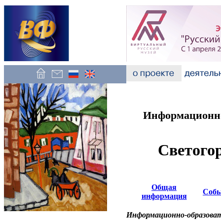
Информационно
Светогор
Общая
Соб
информация
Информационно-образоват