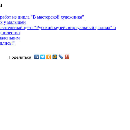
а
работ из цикла "В мастерской художника"
ях у малышей
вательный цент "Русский музей: виртуальный филиал" и
дничество
маленьким
ились!"
Поделиться