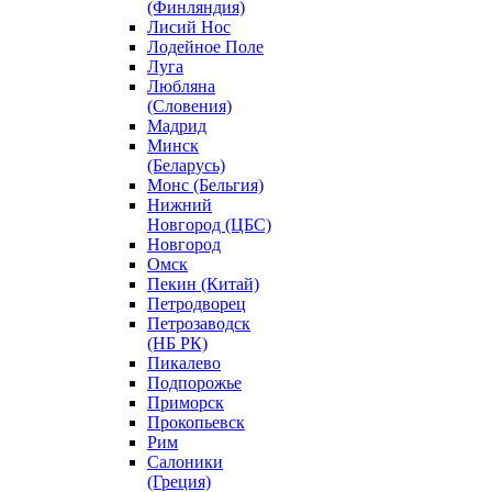
(Финляндия)
Лисий Нос
Лодейное Поле
Луга
Любляна
(Словения)
Мадрид
Минск
(Беларусь)
Монс (Бельгия)
Нижний
Новгород (ЦБС)
Новгород
Омск
Пекин (Китай)
Петродворец
Петрозаводск
(НБ РК)
Пикалево
Подпорожье
Приморск
Прокопьевск
Рим
Салоники
(Греция)