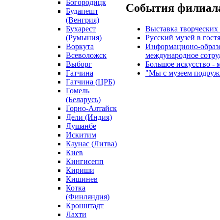
Богородицк
События филиал
Будапешт
(Венгрия)
Бухарест
Выставка творческих 
(Румыния)
Русский музей в гост
Воркута
Информационо-образо
Всеволожск
международное сотру
Выборг
Большое искусство - 
Гатчина
"Мы с музеем подруж
Гатчина (ЦРБ)
Гомель
(Беларусь)
Горно-Алтайск
Дели (Индия)
Душанбе
Искитим
Каунас (Литва)
Киев
Кингисепп
Кириши
Кишинев
Котка
(Финляндия)
Кронштадт
Лахти