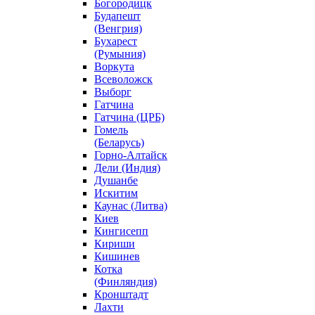
Богородицк
Будапешт
(Венгрия)
Бухарест
(Румыния)
Воркута
Всеволожск
Выборг
Гатчина
Гатчина (ЦРБ)
Гомель
(Беларусь)
Горно-Алтайск
Дели (Индия)
Душанбе
Искитим
Каунас (Литва)
Киев
Кингисепп
Кириши
Кишинев
Котка
(Финляндия)
Кронштадт
Лахти