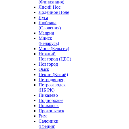
(Финляндия)
Лисий Нос
Лодейное Поле
Луга
Любляна
(Словения)
Мадрид
Минск
(Беларусь)
Монс (Бельгия)
Нижний
Новгород (ЦБС)
Новгород
Омск
Пекин (Китай)
Петродворец
Петрозаводск
(НБ РК)
Пикалево
Подпорожье
Приморск
Прокопьевск
Рим
Салоники
(Греция)