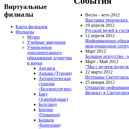
События
Виртуальные
филиалы
Весна - лето 2012
Выставка творческих 
19 апреля 2012
Карта филиалов
Русский музей в гост
Филиалы
12 апреля 2012
Музеи
Информационо-образо
Учебные заведения
международное сотру
Учреждения
Март 2012
дополнительного
Большое искусство - 
образования, культуры
Март - Май 2012
и науки
"Мы с музеем подруж
Ангарск
22 мартa 2012
Анкара (Турция)
Ветераны Светогорск
Антарктическая
25 января 2012
станция
Открытие информацио
«Беллинсгаузен»
филиал» в Светогорс
Баку
(Азербайджан)
Белгород
Берлин
(Германия)
Бишкек
(Киргизия)